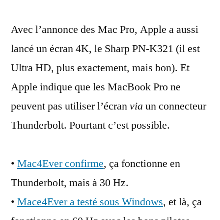
MacBook
Avec l’annonce des Mac Pro, Apple a aussi
Pro
et
lancé un écran 4K, le Sharp PN-K321 (il est
Mac
Ultra HD, plus exactement, mais bon). Et
OS
X
Apple indique que les MacBook Pro ne
:
peuvent pas utiliser l’écran
via
un connecteur
Apple
Thunderbolt. Pourtant c’est possible.
nous
ment
•
Mac4Ever confirme
, ça fonctionne en
Thunderbolt, mais à 30 Hz.
•
Mace4Ever a testé sous Windows
, et là, ça