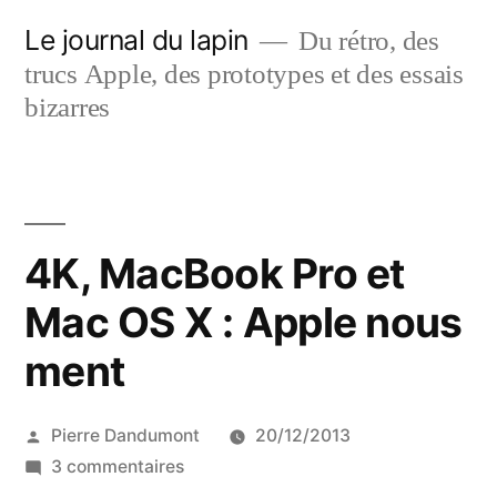
Aller
Le journal du lapin
Du rétro, des
au
trucs Apple, des prototypes et des essais
contenu
bizarres
4K, MacBook Pro et
Mac OS X : Apple nous
ment
Publié
Pierre Dandumont
20/12/2013
par
sur
3 commentaires
4K,