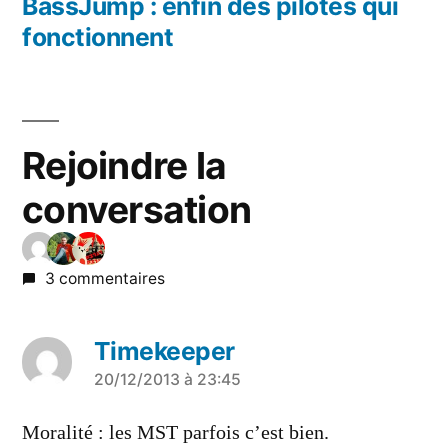
précédent :
BassJump : enfin des pilotes qui
l’article
fonctionnent
Rejoindre la
conversation
3 commentaires
Timekeeper
a
20/12/2013 à 23:45
dit :
Moralité : les MST parfois c’est bien.