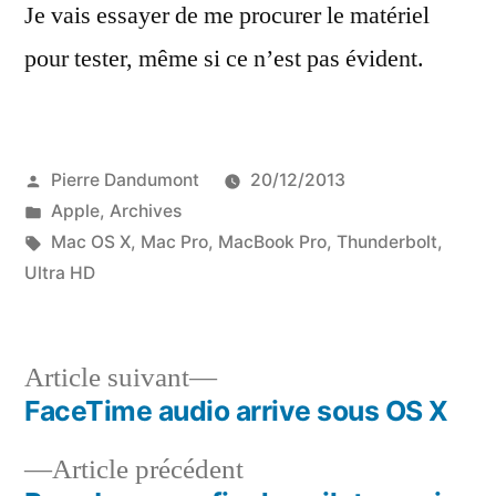
Je vais essayer de me procurer le matériel
pour tester, même si ce n’est pas évident.
Publié
Pierre Dandumont
20/12/2013
par
Publié
Apple
,
Archives
dans
Étiquettes :
Mac OS X
,
Mac Pro
,
MacBook Pro
,
Thunderbolt
,
Ultra HD
Article
Article suivant
suivant :
FaceTime audio arrive sous OS X
Navigation
Article
Article précédent
de