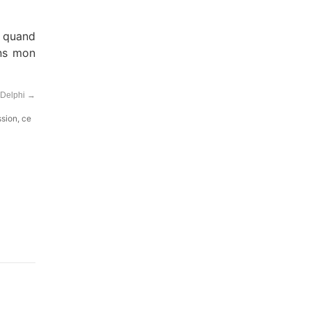
e quand
ans mon
 Delphi
→
ssion, ce