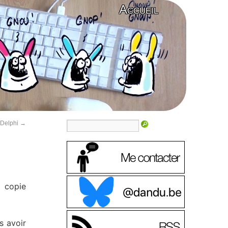
Accueil
 Delphi
→
a copie
s avoir