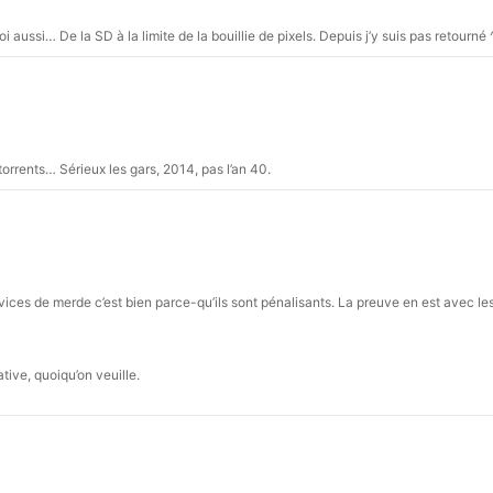
oi aussi… De la SD à la limite de la bouillie de pixels. Depuis j’y suis pas retourné 
torrents… Sérieux les gars, 2014, pas l’an 40.
vices de merde c’est bien parce-qu’ils sont pénalisants. La preuve en est avec le
ative, quoiqu’on veuille.