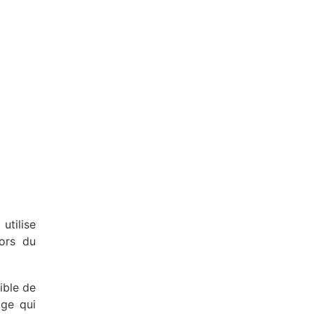
utilise
hors du
ible de
age qui