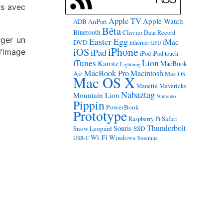
rs avec
Apple TV
Apple Watch
ADB
AirPort
Bêta
Bluetooth
Clavier
Data Record
rger un
Easter Egg
iMac
DVD
Ethernet
GPU
iPhone
iOS
iPad
l’image
iPod
iPod touch
Lion
iTunes
Karotz
MacBook
Lightning
MacBook Pro
Macintosh
Air
Mac OS
Mac OS X
Manette
Mavericks
Nabaztag
Mountain Lion
Nintendo
Pippin
PowerBook
Prototype
Raspberry Pi
Safari
Thunderbolt
Souris
Snow Leopard
SSD
Wi-Fi
Windows
USB-C
Yosemite