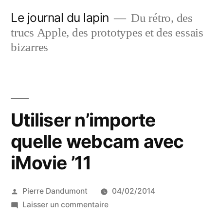
Aller
Le journal du lapin
Du rétro, des
au
trucs Apple, des prototypes et des essais
contenu
bizarres
Utiliser n’importe
quelle webcam avec
iMovie ’11
Publié
Pierre Dandumont
04/02/2014
par
sur
Laisser un commentaire
Utiliser