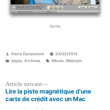
Après
Publié
Pierre Dandumont
04/02/2014
par
Publié
Étiquettes :
Apple
,
Archives
iMovie
,
Webcam
dans
Article
Article suivant
suivant :
Lire la piste magnétique d’une
Navigation
carte de crédit avec un Mac
de