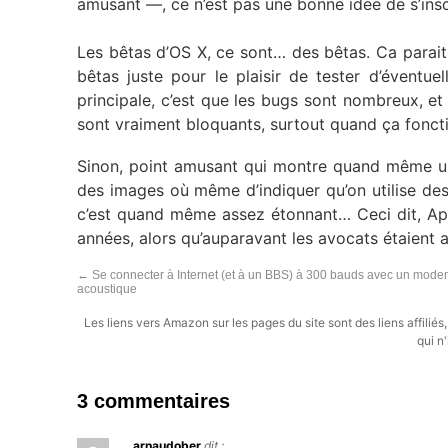
amusant —, ce n’est pas une bonne idée de s’inscr
Les bêtas d’OS X, ce sont… des bêtas. Ca parait 
bêtas juste pour le plaisir de tester d’éventue
principale, c’est que les bugs sont nombreux, et 
sont vraiment bloquants, surtout quand ça fonct
Sinon, point amusant qui montre quand même u
des images où même d’indiquer qu’on utilise de
c’est quand même assez étonnant… Ceci dit, App
années, alors qu’auparavant les avocats étaient 
←
Se connecter à Internet (et à un BBS) à 300 bauds avec un mod
acoustique
Les liens vers Amazon sur les pages du site sont des liens affilié
qui n'
3 commentaires
arnaudober
dit :