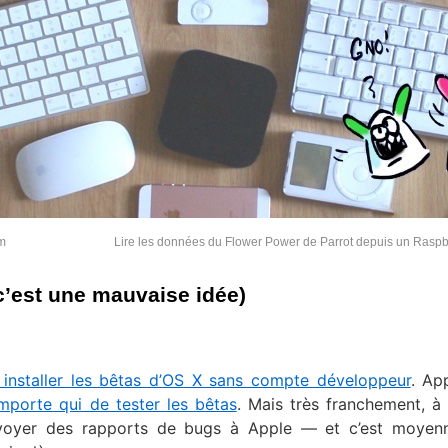
em
Lire les données du Flower Power de Parrot depuis un Raspb
c’est une mauvaise idée)
installer les bêtas d’OS X sans compte développeur
. App
importe qui de tester les bêtas
. Mais très franchement, à 
voyer des rapports de bugs à Apple — et c’est moyen