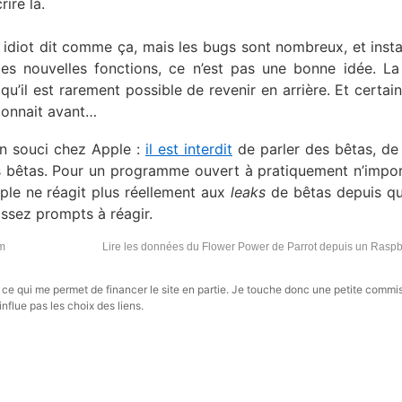
ire là.
idiot dit comme ça, mais les bugs sont nombreux, et instal
lles nouvelles fonctions, ce n’est pas une bonne idée. La
qu’il est rarement possible de revenir en arrière. Et certai
ionnait avant…
n souci chez Apple :
il est interdit
de parler des bêtas, de
s bêtas. Pour un programme ouvert à pratiquement n’impor
le ne réagit plus réellement aux
leaks
de bêtas depuis q
assez prompts à réagir.
em
Lire les données du Flower Power de Parrot depuis un Raspb
s, ce qui me permet de financer le site en partie. Je touche donc une petite commi
influe pas les choix des liens.