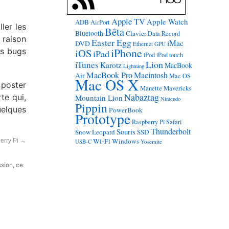
Apple TV
Apple Watch
ADB
AirPort
ler les
Bêta
Bluetooth
Clavier
Data Record
 raison
Easter Egg
iMac
DVD
Ethernet
GPU
iPhone
ns bugs
iOS
iPad
iPod
iPod touch
Lion
iTunes
Karotz
MacBook
Lightning
MacBook Pro
Macintosh
Air
Mac OS
Mac OS X
 poster
Manette
Mavericks
Nabaztag
te qui,
Mountain Lion
Nintendo
Pippin
uelques
PowerBook
Prototype
Raspberry Pi
Safari
Thunderbolt
Souris
Snow Leopard
SSD
Wi-Fi
Windows
erry Pi
→
USB-C
Yosemite
ssion, ce