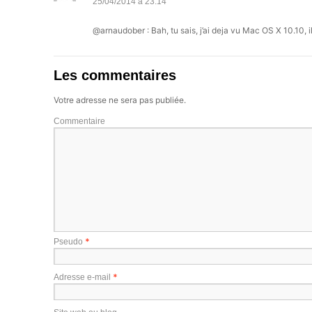
25/04/2014 à 23:14
@arnaudober : Bah, tu sais, j’ai deja vu Mac OS X 10.10, il 
Les commentaires
Votre adresse ne sera pas publiée.
Commentaire
*
Pseudo
*
Adresse e-mail