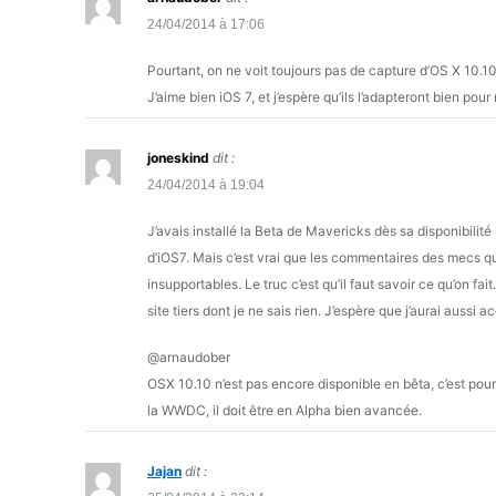
24/04/2014 à 17:06
Pourtant, on ne voit toujours pas de capture d’OS X 10.1
J’aime bien iOS 7, et j’espère qu’ils l’adapteront bien pou
joneskind
dit :
24/04/2014 à 19:04
J’avais installé la Beta de Mavericks dès sa disponibili
d’iOS7. Mais c’est vrai que les commentaires des mecs qu
insupportables. Le truc c’est qu’il faut savoir ce qu’on fai
site tiers dont je ne sais rien. J’espère que j’aurai aussi 
@arnaudober
OSX 10.10 n’est pas encore disponible en bêta, c’est pour
la WWDC, il doit être en Alpha bien avancée.
Jajan
dit :