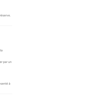
réserve.
ta
ser par un
ésenté à