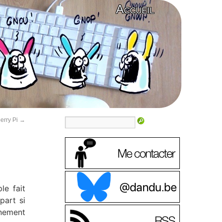
Accueil
erry Pi
→
le fait
part si
nement