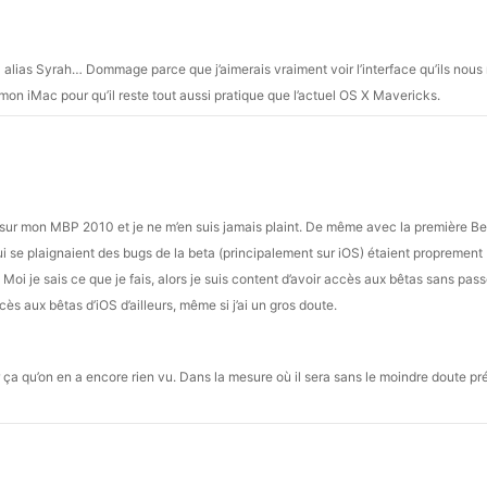
0 alias Syrah… Dommage parce que j’aimerais vraiment voir l’interface qu’ils nous 
r mon iMac pour qu’il reste tout aussi pratique que l’actuel OS X Mavericks.
té sur mon MBP 2010 et je ne m’en suis jamais plaint. De même avec la première Be
i se plaignaient des bugs de la beta (principalement sur iOS) étaient proprement
t. Moi je sais ce que je fais, alors je suis content d’avoir accès aux bêtas sans pas
accès aux bêtas d’iOS d’ailleurs, même si j’ai un gros doute.
 ça qu’on en a encore rien vu. Dans la mesure où il sera sans le moindre doute pr