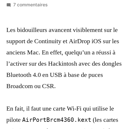
par
sur
7 commentaires
Continuity
:
Les bidouilleurs avancent visiblement sur le
on
peut
support de Continuity et AirDrop iOS sur les
l’activer
anciens Mac. En effet, quelqu’un a réussi à
avec
un
l’activer sur des Hackintosh avec des dongles
dongle
Bluetooth 4.0 en USB à base de puces
Bluetooth
Broadcom ou CSR.
4.0
dans
certains
En fait, il faut une carte Wi-Fi qui utilise le
cas
pilote
(les cartes
AirPortBrcm4360.kext