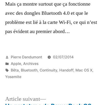
Mais ça montre surtout que ça fonctionne
avec des dongles Bluetooth 4.0 et que le
problème est lié à la carte Wi-Fi, ce qui n’est
pas évident au premier abord…
Publié
Pierre Dandumont
02/07/2014
par
Publié
Apple
,
Archives
dans
Étiquettes :
Bêta
,
Bluetooth
,
Continuity
,
Handoff
,
Mac OS X
,
Yosemite
Article
Article suivant