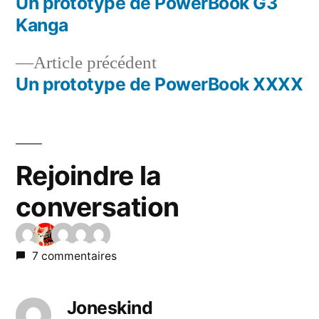
suivant :
Un prototype de PowerBook G3
Navigation
Kanga
de
Article
Article précédent
l’article
précédent :
Un prototype de PowerBook XXXX
Rejoindre la
conversation
7 commentaires
Joneskind