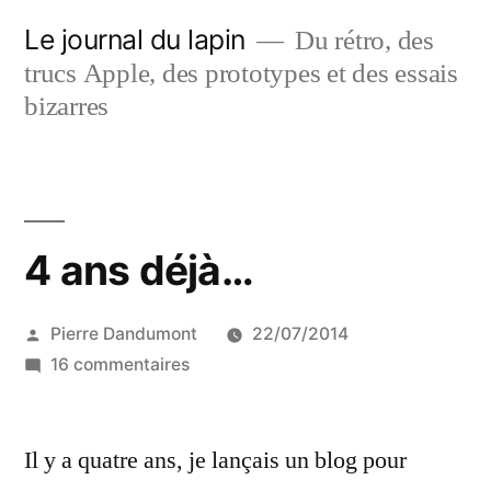
Aller
Le journal du lapin
Du rétro, des
au
trucs Apple, des prototypes et des essais
contenu
bizarres
4 ans déjà…
Publié
Pierre Dandumont
22/07/2014
par
sur
16 commentaires
4
ans
Il y a quatre ans, je lançais un blog pour
déjà…