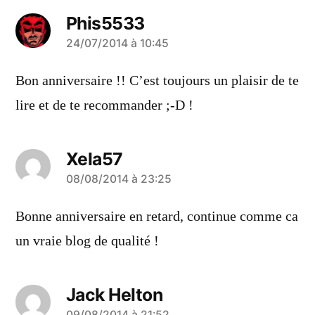
Phis5533
a
24/07/2014 à 10:45
dit :
Bon anniversaire !! C’est toujours un plaisir de te
lire et de te recommander ;-D !
Xela57
a
08/08/2014 à 23:25
dit :
Bonne anniversaire en retard, continue comme ca
un vraie blog de qualité !
Jack Helton
09/08/2014 à 21:52