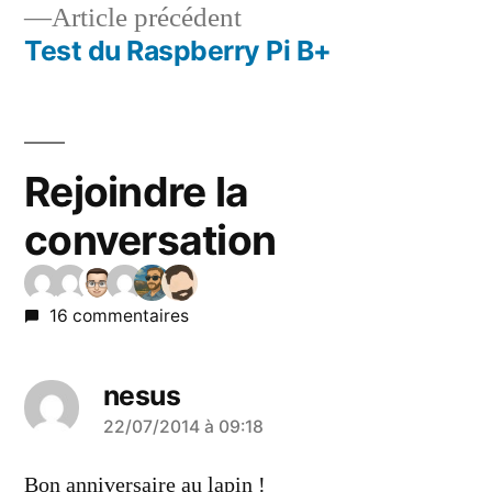
Article
Article précédent
l’article
précédent :
Test du Raspberry Pi B+
Rejoindre la
conversation
16 commentaires
nesus
a
22/07/2014 à 09:18
dit :
Bon anniversaire au lapin !