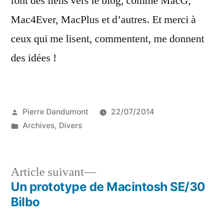
font des liens vers le blog, comme MacG,
Mac4Ever, MacPlus et d’autres. Et merci à
ceux qui me lisent, commentent, me donnent
des idées !
Publié
Pierre Dandumont
22/07/2014
par
Publié
Archives
,
Divers
dans
Article
Article suivant
suivant :
Un prototype de Macintosh SE/30
Navigation
Bilbo
de