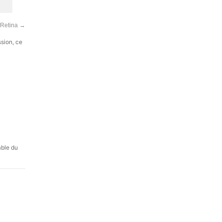
 Retina
→
ssion, ce
âble du