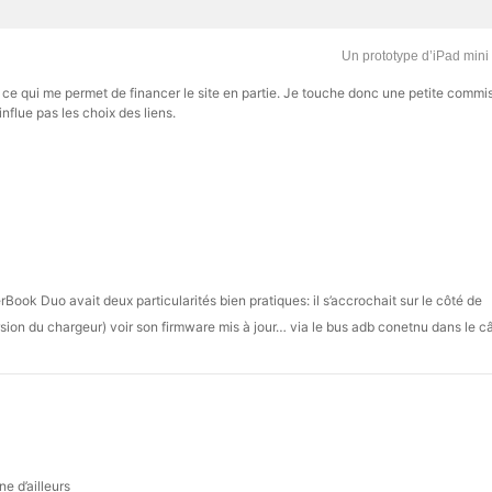
Un prototype d’iPad mini
s, ce qui me permet de financer le site en partie. Je touche donc une petite commi
influe pas les choix des liens.
Book Duo avait deux particularités bien pratiques: il s’accrochait sur le côté de
sion du chargeur) voir son firmware mis à jour… via le bus adb conetnu dans le c
e d’ailleurs