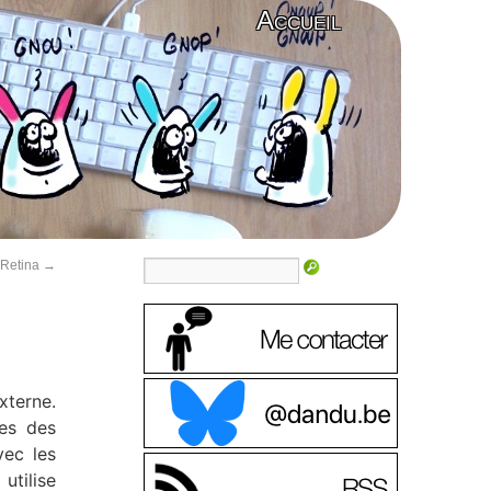
Accueil
 Retina
→
xterne.
ies des
vec les
utilise