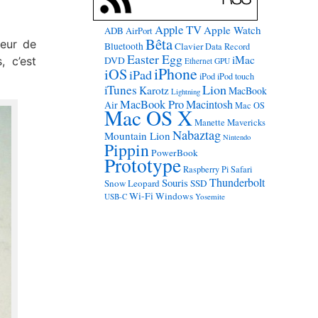
Apple TV
Apple Watch
ADB
AirPort
Bêta
teur de
Bluetooth
Clavier
Data Record
Easter Egg
iMac
, c’est
DVD
Ethernet
GPU
iPhone
iOS
iPad
iPod
iPod touch
Lion
iTunes
Karotz
MacBook
Lightning
MacBook Pro
Macintosh
Air
Mac OS
Mac OS X
Manette
Mavericks
Nabaztag
Mountain Lion
Nintendo
Pippin
PowerBook
Prototype
Raspberry Pi
Safari
Thunderbolt
Souris
Snow Leopard
SSD
Wi-Fi
Windows
USB-C
Yosemite