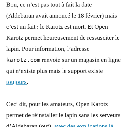
Bon, ce n’est pas tout à fait la date
(presque)
mort,
(Aldebaran avait annoncé le 18 février) mais
vive
c’est un fait : le Karotz est mort. Et Open
Open
Karotz
Karotz permet heureusement de ressusciter le
lapin. Pour information, l’adresse
renvoie sur un magasin en ligne
karotz.com
qui n’existe plus mais le support existe
toujours
.
Ceci dit, pour les amateurs, Open Karotz
permet de réinstaller le lapin sans les serveurs
d’Aldebaran (ouf),
avec des explications là
.