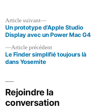
dans
Article
Article suivant
suivant :
Un prototype d’Apple Studio
Navigation
Display avec un Power Mac G4
de
Article
Article précédent
l’article
précédent :
Le Finder simplifié toujours là
dans Yosemite
Rejoindre la
conversation