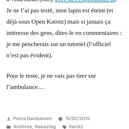
Je ne l’ai pas testé, mon lapin est éteint (et
déjà sous Open Karotz) mais si jamais ça
intéresse des gens, dites-le en commentaires :
je me pencherais sur un tutoriel (l’officiel
n’est pas évident).
Pour le reste, je ne vais pas tirer sur
l’ambulance…
Publié
Pierre Dandumont
15/02/2015
par
Publié
Étiquettes :
Archives
,
Nabaztag
Karotz