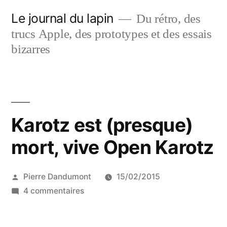
Aller
Le journal du lapin
Du rétro, des
au
trucs Apple, des prototypes et des essais
contenu
bizarres
Karotz est (presque)
mort, vive Open Karotz
Publié
Pierre Dandumont
15/02/2015
par
sur
4 commentaires
Karotz
est