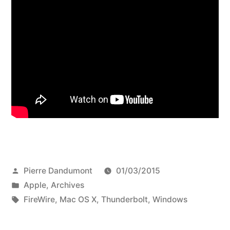
Publié
Pierre Dandumont
01/03/2015
par
Publié
Apple
,
Archives
dans
Étiquettes :
FireWire
,
Mac OS X
,
Thunderbolt
,
Windows