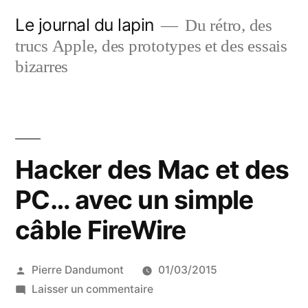
Aller
Le journal du lapin
Du rétro, des
au
trucs Apple, des prototypes et des essais
contenu
bizarres
Hacker des Mac et des
PC… avec un simple
câble FireWire
Publié
Pierre Dandumont
01/03/2015
par
sur
Laisser un commentaire
Hacker