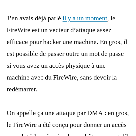
des
J’en avais déjà parlé
il y a un moment
Mac
, le
et
FireWire est un vecteur d’attaque assez
des
efficace pour hacker une machine. En gros, il
PC…
avec
est possible de passer outre un mot de passe
un
si vous avez un accès physique à une
simple
machine avec du FireWire, sans devoir la
câble
FireWire
redémarrer.
On appelle ça une attaque par DMA : en gros,
le FireWire a été conçu pour donner un accès