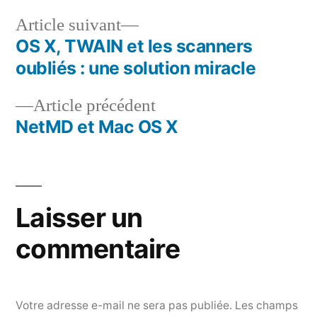
Article
Article suivant
suivant :
OS X, TWAIN et les scanners
Navigation
oubliés : une solution miracle
de
Article
Article précédent
l’article
précédent :
NetMD et Mac OS X
Laisser un
commentaire
Votre adresse e-mail ne sera pas publiée.
Les champs