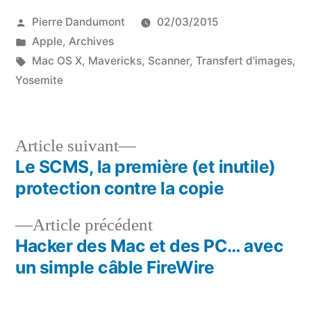
Publié
Pierre Dandumont
02/03/2015
par
Publié
Apple
,
Archives
dans
Étiquettes :
Mac OS X
,
Mavericks
,
Scanner
,
Transfert d'images
,
Yosemite
Article
Article suivant
suivant :
Le SCMS, la première (et inutile)
Navigation
protection contre la copie
de
Article
Article précédent
l’article
précédent :
Hacker des Mac et des PC… avec
un simple câble FireWire