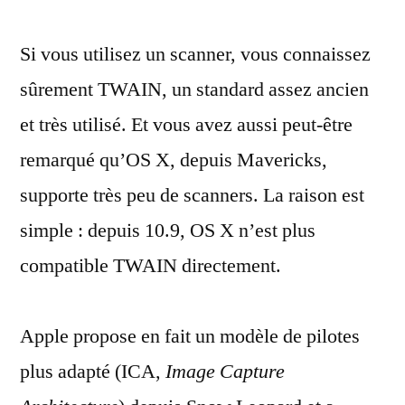
X,
Si vous utilisez un scanner, vous connaissez
TWAIN
et
sûrement TWAIN, un standard assez ancien
les
et très utilisé. Et vous avez aussi peut-être
scanners
oubliés
remarqué qu’OS X, depuis Mavericks,
:
supporte très peu de scanners. La raison est
une
simple : depuis 10.9, OS X n’est plus
solution
miracle
compatible TWAIN directement.
Apple propose en fait un modèle de pilotes
plus adapté (ICA,
Image Capture