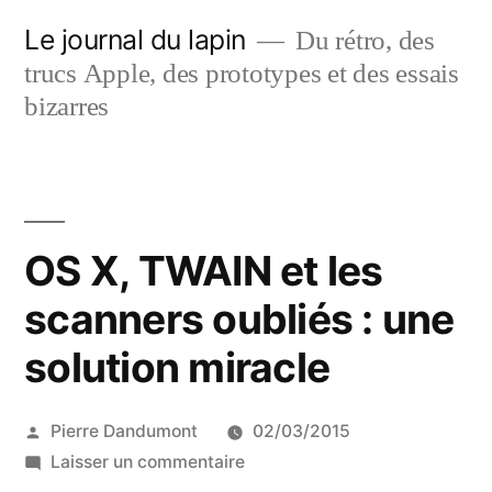
Aller
Le journal du lapin
Du rétro, des
au
trucs Apple, des prototypes et des essais
contenu
bizarres
OS X, TWAIN et les
scanners oubliés : une
solution miracle
Publié
Pierre Dandumont
02/03/2015
par
sur
Laisser un commentaire
OS