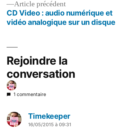
Article
Article précédent
l’article
précédent :
CD Video : audio numérique et
vidéo analogique sur un disque
Rejoindre la
conversation
1 commentaire
Timekeeper
a
16/05/2015 à 09:31