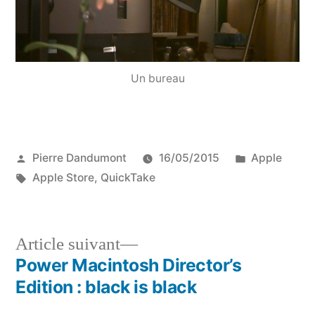
Un bureau
Publié
Publié
Pierre Dandumont
16/05/2015
Apple
par
Étiquettes :
dans
Apple Store
,
QuickTake
Article
Article suivant
suivant :
Power Macintosh Director’s
Navigation
Edition : black is black
de