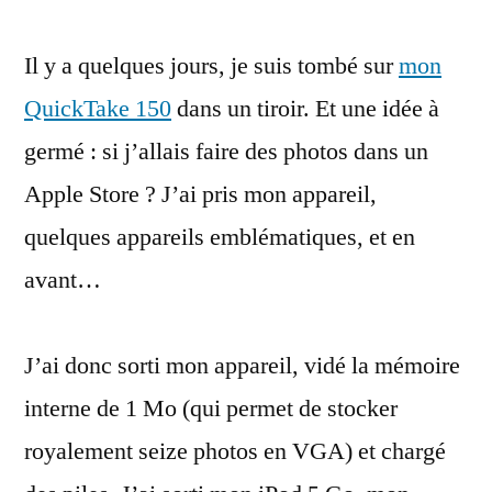
un
Il y a quelques jours, je suis tombé sur
QuickTake
mon
150
QuickTake 150
dans un tiroir. Et une idée à
dans
germé : si j’allais faire des photos dans un
un
Apple
Apple Store ? J’ai pris mon appareil,
Store
quelques appareils emblématiques, et en
pour
avant…
ses
20
ans
J’ai donc sorti mon appareil, vidé la mémoire
interne de 1 Mo (qui permet de stocker
royalement seize photos en VGA) et chargé