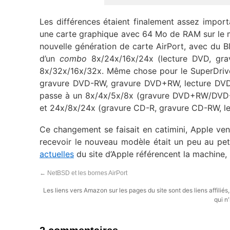
Les différences étaient finalement assez impor
une carte graphique avec 64 Mo de RAM sur le m
nouvelle génération de carte AirPort, avec du Bl
d’un
combo
8x/24x/16x/24x (lecture DVD, gra
8x/32x/16x/32x. Même chose pour le SuperDriv
gravure DVD-RW, gravure DVD+RW, lecture DVD)
passe à un 8x/4x/5x/8x (gravure DVD+RW/DVD
et 24x/8x/24x (gravure CD-R, gravure CD-RW, le
Ce changement se faisait en catimini, Apple ven
recevoir le nouveau modèle était un peu au pe
actuelles
du site d’Apple référencent la machine, 
←
NetBSD et les bornes AirPort
Les liens vers Amazon sur les pages du site sont des liens affilié
qui n'