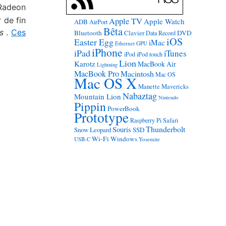
 Radeon
 de fin
Apple TV
Apple Watch
ADB
AirPort
Bêta
as
.
Ces
Bluetooth
Clavier
DVD
Data Record
iOS
Easter Egg
iMac
Ethernet
GPU
iPhone
iPad
iTunes
iPod
iPod touch
Lion
Karotz
MacBook Air
Lightning
MacBook Pro
Macintosh
Mac OS
Mac OS X
Manette
Mavericks
Nabaztag
Mountain Lion
Nintendo
Pippin
PowerBook
Prototype
Raspberry Pi
Safari
Thunderbolt
Souris
Snow Leopard
SSD
Wi-Fi
Windows
USB-C
Yosemite