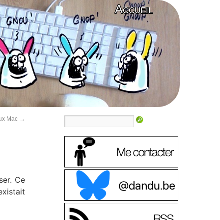
Accueil
eux Mac
→
ser. Ce
xistait