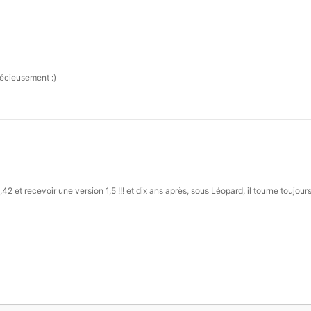
récieusement :)
 et recevoir une version 1,5 !!! et dix ans après, sous Léopard, il tourne toujour