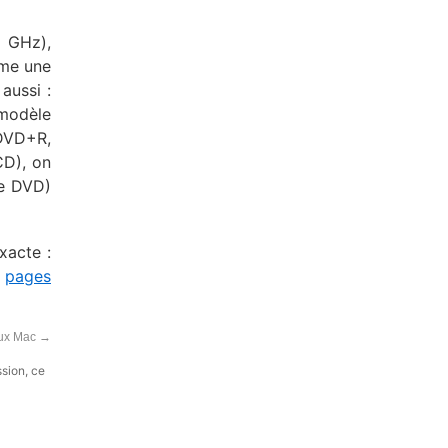
5 GHz),
ême une
aussi :
modèle
/DVD+R,
CD), on
e DVD)
xacte :
s
pages
eux Mac
→
ssion, ce