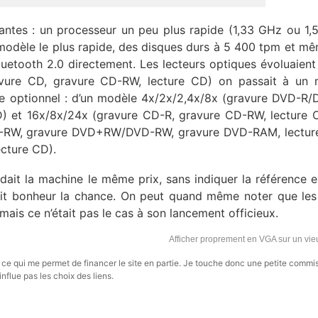
tantes : un processeur un peu plus rapide (1,33 GHz ou 1,
odèle le plus rapide, des disques durs à 5 400 tpm et m
uetooth 2.0 directement. Les lecteurs optiques évoluaient 
vure CD, gravure CD-RW, lecture CD) on passait à un 
e optionnel : d’un modèle 4x/2x/2,4x/8x (gravure DVD-R
 et 16x/8x/24x (gravure CD-R, gravure CD-RW, lecture 
-RW, gravure DVD+RW/DVD-RW, gravure DVD-RAM, lectur
cture CD).
dait la machine le même prix, sans indiquer la référence e
tit bonheur la chance. On peut quand même noter que le
mais ce n’était pas le cas à son lancement officieux.
Afficher proprement en VGA sur un vi
s, ce qui me permet de financer le site en partie. Je touche donc une petite commi
influe pas les choix des liens.