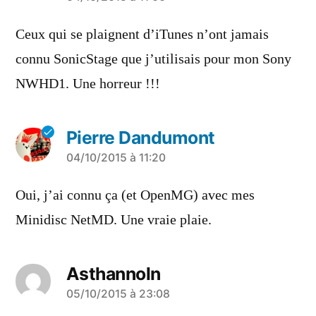
dit :
Ceux qui se plaignent d’iTunes n’ont jamais
connu SonicStage que j’utilisais pour mon Sony
NWHD1. Une horreur !!!
Pierre Dandumont
a
04/10/2015 à 11:20
dit :
Oui, j’ai connu ça (et OpenMG) avec mes
Minidisc NetMD. Une vraie plaie.
Asthannoln
a
05/10/2015 à 23:08