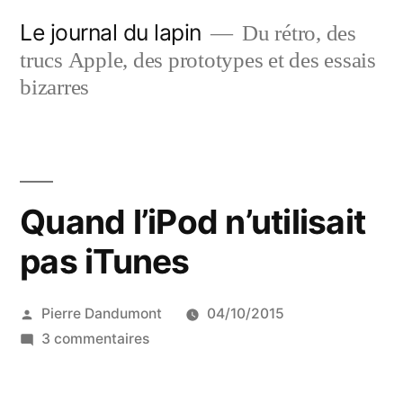
Aller
Le journal du lapin
Du rétro, des
au
trucs Apple, des prototypes et des essais
contenu
bizarres
Quand l’iPod n’utilisait
pas iTunes
Publié
Pierre Dandumont
04/10/2015
par
sur
3 commentaires
Quand
l’iPod