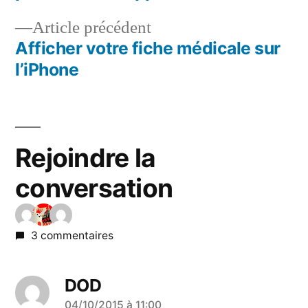
de
Article
Article précédent
l’article
précédent :
Afficher votre fiche médicale sur
l’iPhone
Rejoindre la
conversation
3 commentaires
DOD
a
04/10/2015 à 11:00