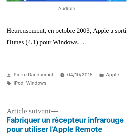
Audible
Heureusement, en octobre 2003, Apple a sorti
iTunes (4.1) pour Windows…
Publié
Publié
Pierre Dandumont
04/10/2015
Apple
par
Étiquettes :
dans
iPod
,
Windows
Article
Article suivant
suivant :
Fabriquer un récepteur infrarouge
Navigation
pour utiliser l’Apple Remote