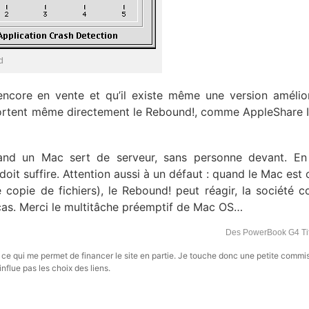
d
encore en vente et qu’il existe même une version amélio
portent même directement le Rebound!, comme AppleShare 
quand un Mac sert de serveur, sans personne devant. E
doit suffire. Attention aussi à un défaut : quand le Mac est
opie de fichiers), le Rebound! peut réagir, la société co
 cas. Merci le multitâche préemptif de Mac OS…
Des PowerBook G4 T
s, ce qui me permet de financer le site en partie. Je touche donc une petite commi
influe pas les choix des liens.