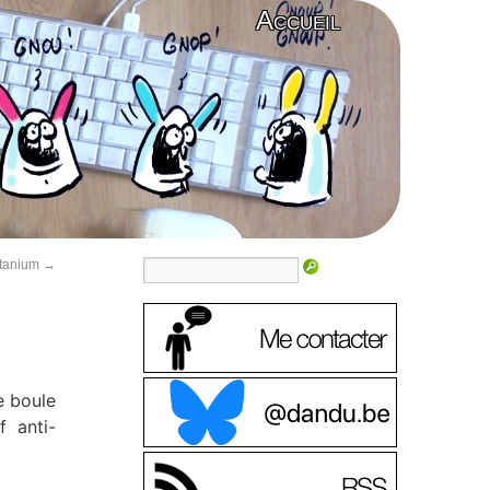
Accueil
itanium
→
e boule
f anti-