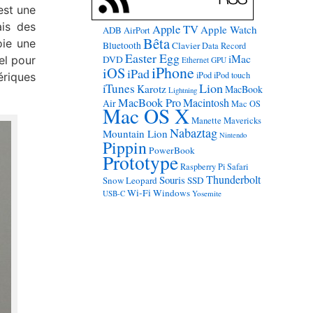
est une
ais des
Apple TV
Apple Watch
ADB
AirPort
Bêta
oie une
Bluetooth
Clavier
Data Record
Easter Egg
iMac
el pour
DVD
Ethernet
GPU
iPhone
iOS
iPad
iPod
iPod touch
ériques
Lion
iTunes
Karotz
MacBook
Lightning
MacBook Pro
Macintosh
Air
Mac OS
Mac OS X
Manette
Mavericks
Nabaztag
Mountain Lion
Nintendo
Pippin
PowerBook
Prototype
Raspberry Pi
Safari
Thunderbolt
Souris
Snow Leopard
SSD
Wi-Fi
Windows
USB-C
Yosemite