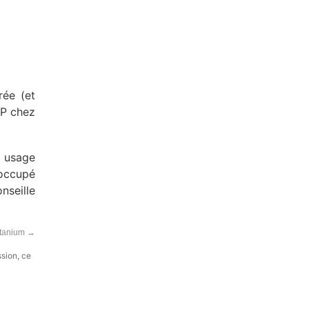
rée (et
IP chez
n usage
 occupé
nseille
itanium
→
ssion, ce