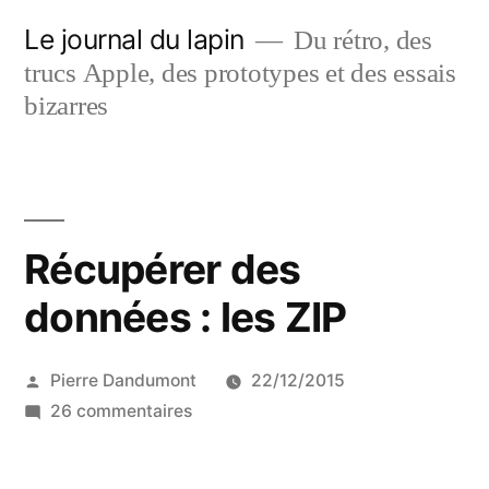
Aller
Le journal du lapin
Du rétro, des
au
trucs Apple, des prototypes et des essais
contenu
bizarres
Récupérer des
données : les ZIP
Publié
Pierre Dandumont
22/12/2015
par
sur
26 commentaires
Récupérer
des