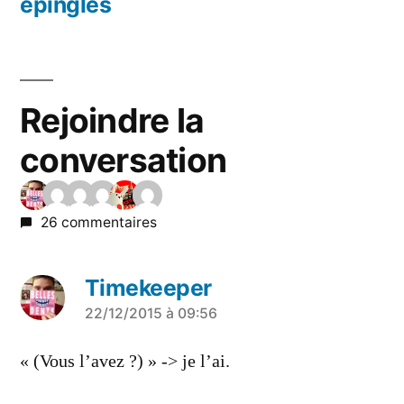
l’article
épinglés
Rejoindre la
conversation
26 commentaires
Timekeeper
a
22/12/2015 à 09:56
dit :
« (Vous l’avez ?) » -> je l’ai.