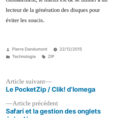
lecteur de la génération des disques pour
éviter les soucis.
Publié
Pierre Dandumont
22/12/2015
par
Publié
Étiquettes :
Technologie
ZIP
dans
Article
Article suivant
suivant :
Le PocketZip / Clik! d’Iomega
Navigation
Article
Article précédent
de
précédent :
Safari et la gestion des onglets