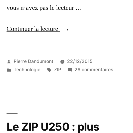
vous n’avez pas le lecteur …
« Récupérer
Continuer la lecture
des
données
Publié
Pierre Dandumont
22/12/2015
:
par
Publié
Étiquettes :
sur
Technologie
ZIP
26 commentaires
les
dans
Récupér
ZIP »
des
données
:
les
ZIP
Le ZIP U250 : plus