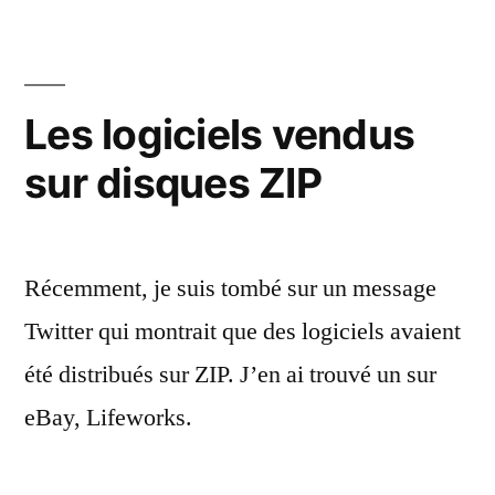
:
le
lecte
ZIP
Les logiciels vendus
comp
sur disques ZIP
en
PCM
Récemment, je suis tombé sur un message
Twitter qui montrait que des logiciels avaient
été distribués sur ZIP. J’en ai trouvé un sur
eBay, Lifeworks.