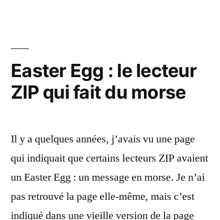
lecteurs
ZIP
en
parallèle
et
Easter Egg : le lecteur
les
ZIP qui fait du morse
adaptateurs
USB
:
ça
Il y a quelques années, j’avais vu une page
ne
fonctionne
qui indiquait que certains lecteurs ZIP avaient
pas
un Easter Egg : un message en morse. Je n’ai
pas retrouvé la page elle-même, mais c’est
indiqué dans une vieille version de la page