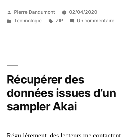
Publié
Pierre Dandumont
02/04/2020
par
Publié
Étiquettes :
sur
Technologie
ZIP
Un commentaire
dans
Les
logiciels
vendus
sur
disques
ZIP
Récupérer des
données issues d’un
sampler Akai
Régulièrement, des lecteurs me contactent