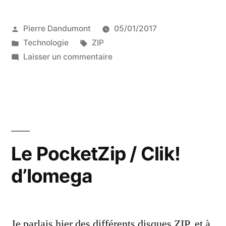
Publié
Pierre Dandumont
05/01/2017
par
Publié
Étiquettes :
Technologie
ZIP
dans
sur
Laisser un commentaire
Récupérer
un
ZIP
100
avec
un
Le PocketZip / Clik!
mot
d’Iomega
de
passe
Je parlais hier des différents disques ZIP, et à