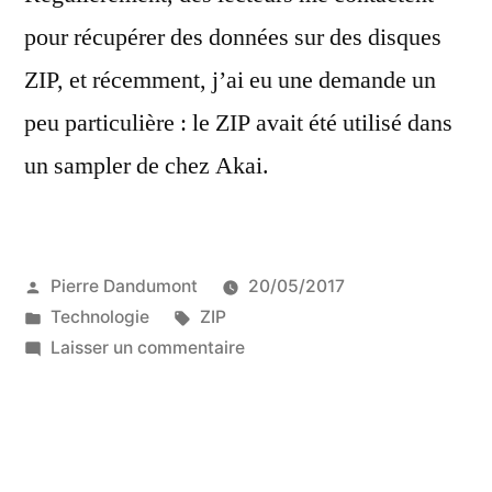
pour récupérer des données sur des disques
ZIP, et récemment, j’ai eu une demande un
peu particulière : le ZIP avait été utilisé dans
un sampler de chez Akai.
Publié
Pierre Dandumont
20/05/2017
par
Publié
Étiquettes :
Technologie
ZIP
dans
sur
Laisser un commentaire
Récupérer
des
données
issues