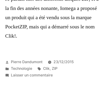
la fin des années nonante, Iomega a proposé
un produit qui a été vendu sous la marque
PocketZIP, mais qui a démarré sous le nom
Clik!.
Publié
Pierre Dandumont
23/12/2015
par
Publié
Étiquettes :
Technologie
Clik
,
ZIP
dans
sur
Laisser un commentaire
Le
PocketZip
/
Clik!