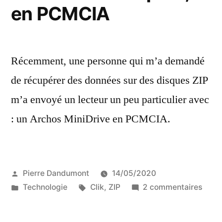
en PCMCIA
morse
Récemment, une personne qui m’a demandé
de récupérer des données sur des disques ZIP
m’a envoyé un lecteur un peu particulier avec
: un Archos MiniDrive en PCMCIA.
Publié
Pierre Dandumont
14/05/2020
par
Publié
Étiquettes :
sur
Technologie
Clik
,
ZIP
2 commentaires
dans
Arch
MiniD