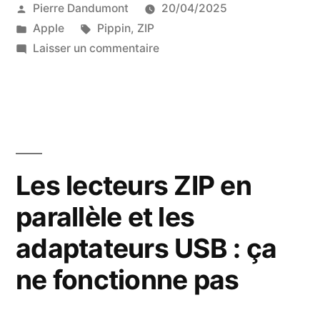
Publié
Pierre Dandumont
20/04/2025
par
Publié
Étiquettes :
Apple
Pippin
,
ZIP
dans
sur
Laisser un commentaire
Quand
Iomega
vantait
l’intégration
d’un
lecteur
Les lecteurs ZIP en
ZIP
parallèle et les
dans
la
adaptateurs USB : ça
Pippin
ne fonctionne pas