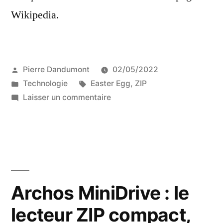
Wikipedia.
Publié
Pierre Dandumont
02/05/2022
par
Publié
Étiquettes :
Technologie
Easter Egg
,
ZIP
dans
sur
Laisser un commentaire
Easter
Egg
:
le
lecteur
ZIP
Archos MiniDrive : le
qui
lecteur ZIP compact,
fait
du