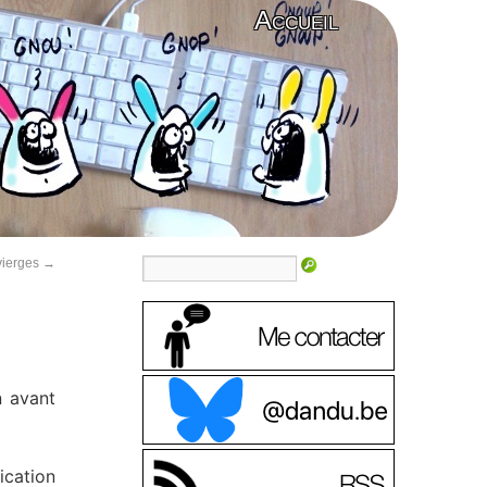
Accueil
vierges
→
n avant
ication