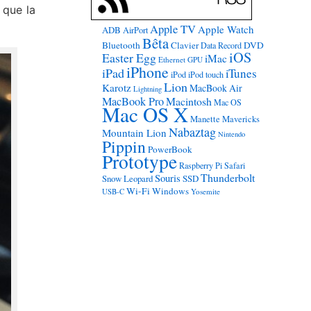
 que la
Apple TV
Apple Watch
ADB
AirPort
Bêta
Bluetooth
Clavier
DVD
Data Record
iOS
Easter Egg
iMac
Ethernet
GPU
iPhone
iPad
iTunes
iPod
iPod touch
Lion
Karotz
MacBook Air
Lightning
MacBook Pro
Macintosh
Mac OS
Mac OS X
Manette
Mavericks
Nabaztag
Mountain Lion
Nintendo
Pippin
PowerBook
Prototype
Raspberry Pi
Safari
Thunderbolt
Souris
Snow Leopard
SSD
Wi-Fi
Windows
USB-C
Yosemite