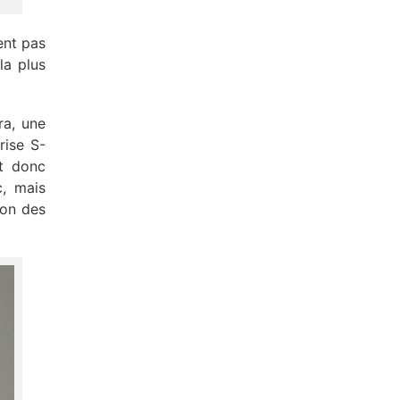
ent pas
la plus
ra, une
rise S-
t donc
c, mais
ion des