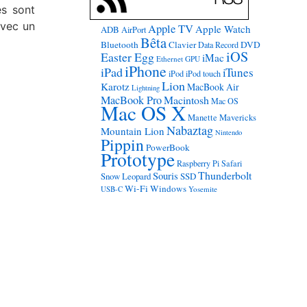
es sont
avec un
Apple TV
Apple Watch
ADB
AirPort
Bêta
Bluetooth
Clavier
DVD
Data Record
iOS
Easter Egg
iMac
Ethernet
GPU
iPhone
iPad
iTunes
iPod
iPod touch
Lion
Karotz
MacBook Air
Lightning
MacBook Pro
Macintosh
Mac OS
Mac OS X
Manette
Mavericks
Nabaztag
Mountain Lion
Nintendo
Pippin
PowerBook
Prototype
Raspberry Pi
Safari
Thunderbolt
Souris
Snow Leopard
SSD
Wi-Fi
Windows
USB-C
Yosemite