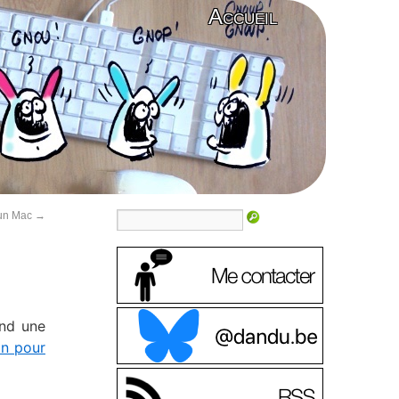
Accueil
 un Mac
→
and une
on pour