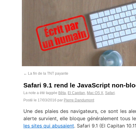
←
La fin de la TNT payante
Safari 9.1 rend le JavaScript non-bl
La note a été taggée
Bêta
,
El Capitan
,
Mac OS X
,
Safari
.
Posté le
17/03/2016
par
Pierre Dandumont
Une des plaies des navigateurs, ce sont les al
alerte survient, elle bloque généralement tous l
les sites qui abusaient
. Safari 9.1 (El Capitan 10.1