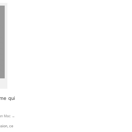
sme qui
 un Mac
→
ssion, ce