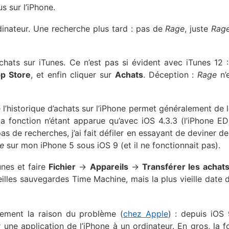
us sur l’iPhone.
ordinateur. Une recherche plus tard : pas de
Rage
, juste
Rag
chats sur iTunes. Ce n’est pas si évident avec iTunes 12 : 
p Store
, et enfin cliquer sur
Achats
. Déception :
Rage
n’
’historique d’achats sur l’iPhone permet généralement de le
 fonction n’étant apparue qu’avec iOS 4.3.3 (l’iPhone E
as de recherches, j’ai fait défiler en essayant de deviner d
e
sur mon iPhone 5 sous iOS 9 (et il ne fonctionnait pas).
unes et faire
Fichier
->
Appareils
->
Transférer les achat
illes sauvegardes Time Machine, mais la plus vieille date 
lement la raison du problème (
chez Apple
) : depuis iOS 
r une application de l’iPhone à un ordinateur. En gros, la f