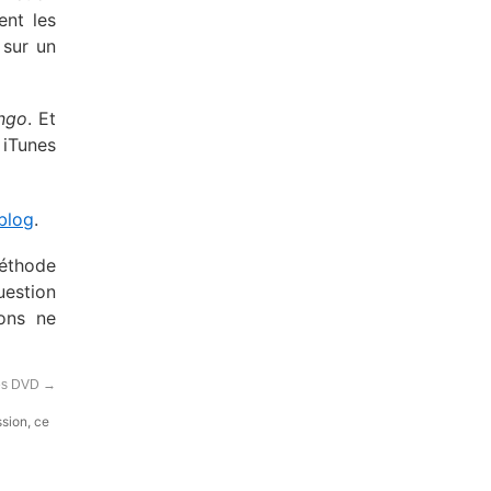
ent les
 sur un
ngo
. Et
 iTunes
 blog
.
méthode
uestion
ions ne
les DVD
→
ssion, ce