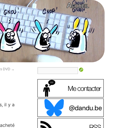
Accueil
les DVD
→
 il y a
 acheté