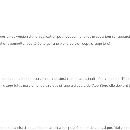
rtaines version d’une application pour pouvoir faire les mises a jour sur apparei
cations permettant de télécharger une vielle version depuis l’appstore)
n cochant malencontreusement « désinstaller les apps inutilisées » sur mon iPho
sage futur, mais omet de dire que si l’app a disparu de l’App Store elle devient 
er une playlist d’une ancienne application pour écouter de la musique. Mais com