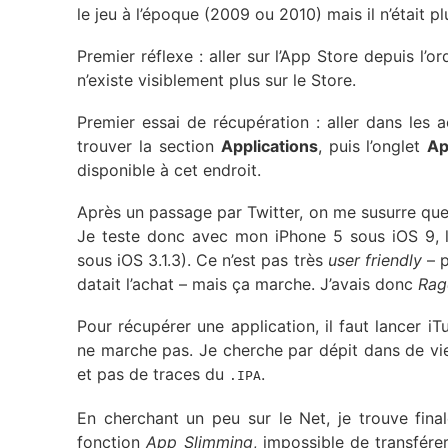
le jeu à l’époque (2009 ou 2010) mais il n’était pl
Premier réflexe : aller sur l’App Store depuis l’
n’existe visiblement plus sur le Store.
Premier essai de récupération : aller dans les a
trouver la section
Applications
, puis l’onglet
Ap
disponible à cet endroit.
Après un passage par Twitter, on me susurre que l
Je teste donc avec mon iPhone 5 sous iOS 9, la
sous iOS 3.1.3). Ce n’est pas très
user friendly
– p
datait l’achat – mais ça marche. J’avais donc
Rag
Pour récupérer une application, il faut lancer iT
ne marche pas. Je cherche par dépit dans de vie
et pas de traces du
.
.IPA
En cherchant un peu sur le Net, je trouve fina
fonction
App Slimming
, impossible de transfére