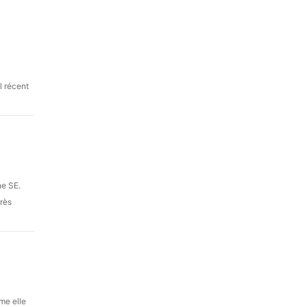
l récent
ne SE.
très
me elle