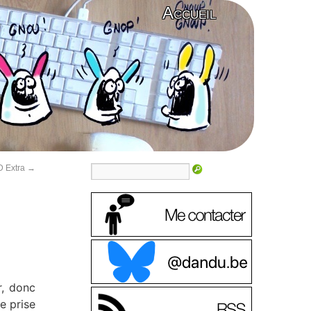
Accueil
D Extra
→
r, donc
e prise