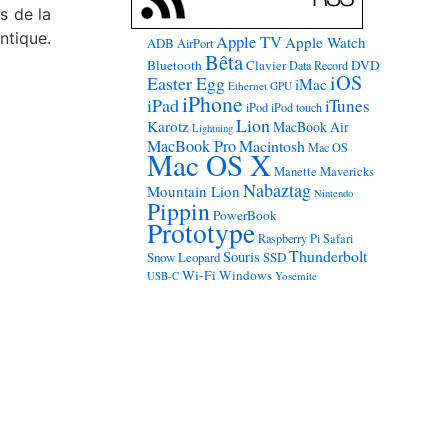
s de la
ntique.
Apple TV
Apple Watch
ADB
AirPort
Bêta
Bluetooth
Clavier
DVD
Data Record
iOS
Easter Egg
iMac
Ethernet
GPU
iPhone
iPad
iTunes
iPod
iPod touch
Lion
Karotz
MacBook Air
Lightning
MacBook Pro
Macintosh
Mac OS
Mac OS X
Manette
Mavericks
Nabaztag
Mountain Lion
Nintendo
Pippin
PowerBook
Prototype
Raspberry Pi
Safari
Thunderbolt
Souris
Snow Leopard
SSD
Wi-Fi
Windows
USB-C
Yosemite