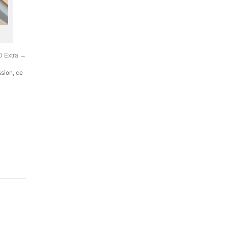
D Extra
→
ssion, ce