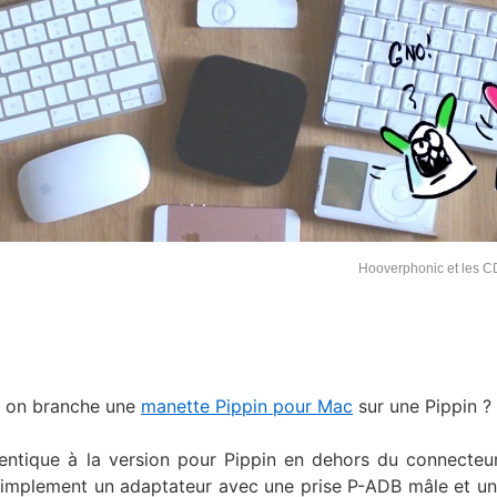
Hooverphonic et les C
and on branche une
manette Pippin pour Mac
sur une Pippin ?
ntique à la version pour Pippin en dehors du connecteu
 simplement un adaptateur avec une prise P-ADB mâle et un