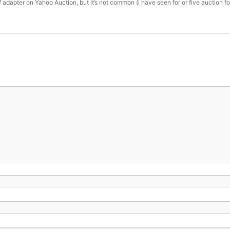
f adapter on Yahoo Auction, but it’s not common (i have seen for or five auction for