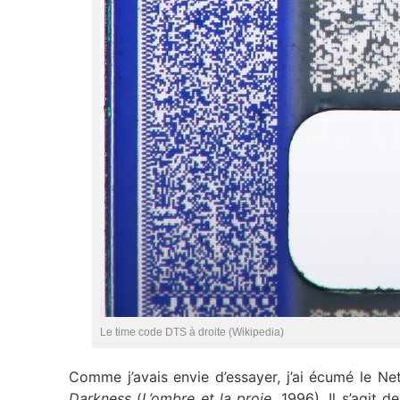
Le time code DTS à droite (Wikipedia)
Comme j’avais envie d’essayer, j’ai écumé le Ne
Darkness
(
L’ombre et la proie
, 1996). Il s’agit