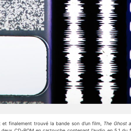
t et finalement trouvé la bande son d’un film,
The Ghost a
 de deux CD-ROM en cartouche contenant l’audio en 5.1 du f