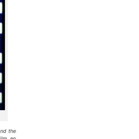
nd the
ilm, en