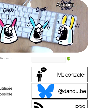
Accueil
 Pippin
→
tilisée
ossible