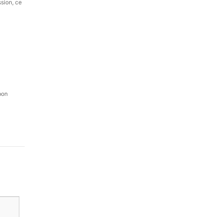
ssion, ce
 bon