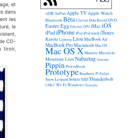
age, et
s dans
Apple TV
Apple Watch
ADB
AirPort
Bêta
ent les
Bluetooth
Clavier
DVD
Data Record
iOS
Easter Egg
iMac
ure, le
Ethernet
GPU
iPhone
iPad
iTunes
iPod
iPod touch
istent,
Lion
Karotz
MacBook Air
Lightning
 de CD-
MacBook Pro
Macintosh
Mac OS
Mac OS X
tiroir,
Manette
Mavericks
Nabaztag
Mountain Lion
Nintendo
Pippin
PowerBook
Prototype
Raspberry Pi
Safari
Thunderbolt
Souris
Snow Leopard
SSD
Wi-Fi
Windows
USB-C
Yosemite