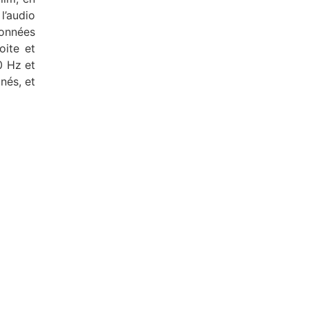
l’audio
données
oite et
0 Hz et
nés, et