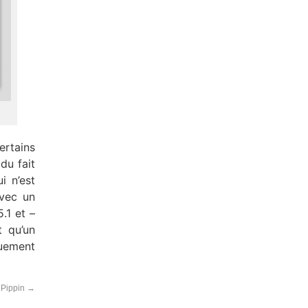
rtains
du fait
i n’est
avec un
.1 et –
t qu’un
quement
 Pippin
→