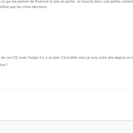
s, ce qui me permet de financer le site en partie. Je touche donc une petite commi
influe pas les choix des liens.
n de ces CD avec foobar il y a un bail. C’est bête mais je suis votre site depuis un
our !