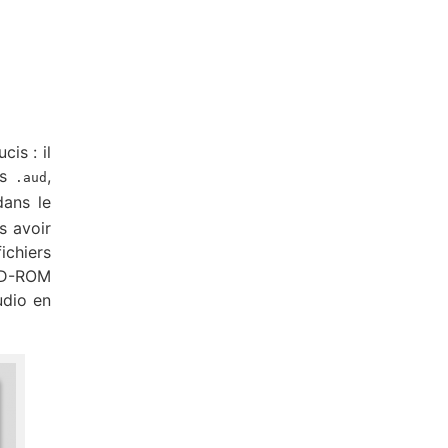
is : il
rs
,
.aud
dans le
s avoir
ichiers
 CD-ROM
audio en