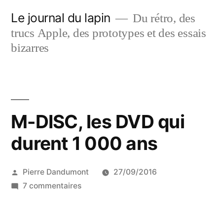
Aller
Le journal du lapin
Du rétro, des
au
trucs Apple, des prototypes et des essais
contenu
bizarres
M-DISC, les DVD qui
durent 1 000 ans
Publié
Pierre Dandumont
27/09/2016
par
sur
7 commentaires
M-
DISC,