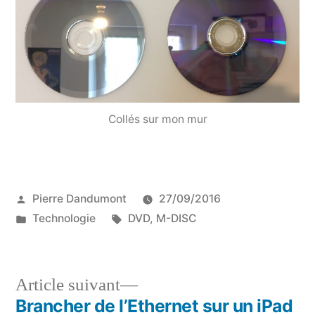
Collés sur mon mur
Publié
Pierre Dandumont
27/09/2016
par
Publié
Étiquettes :
Technologie
DVD
,
M-DISC
dans
Article
Article suivant
suivant :
Brancher de l’Ethernet sur un iPad