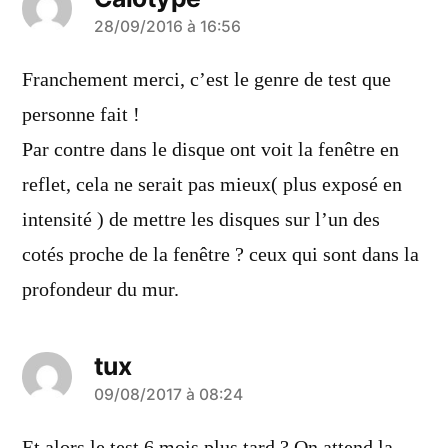
a
28/09/2016 à 16:56
dit :
Franchement merci, c’est le genre de test que
personne fait !
Par contre dans le disque ont voit la fenêtre en
reflet, cela ne serait pas mieux( plus exposé en
intensité ) de mettre les disques sur l’un des
cotés proche de la fenêtre ? ceux qui sont dans la
profondeur du mur.
tux
a
09/08/2017 à 08:24
dit :
Et alors le test 6 mois plus tard ? On attend la