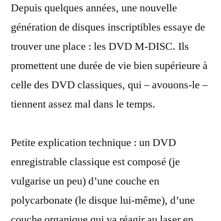
Depuis quelques années, une nouvelle
les
DVD
génération de disques inscriptibles essaye de
qui
trouver une place : les DVD M-DISC. Ils
durent
1
promettent une durée de vie bien supérieure à
000
celle des DVD classiques, qui – avouons-le –
ans
tiennent assez mal dans le temps.
Petite explication technique : un DVD
enregistrable classique est composé (je
vulgarise un peu) d’une couche en
polycarbonate (le disque lui-même), d’une
couche organique qui va réagir au laser en