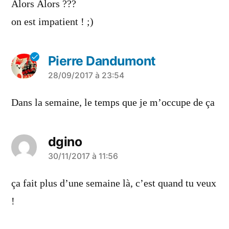
Alors Alors ???
on est impatient ! ;)
Pierre Dandumont
a
28/09/2017 à 23:54
dit :
Dans la semaine, le temps que je m’occupe de ça
dgino
a
30/11/2017 à 11:56
dit :
ça fait plus d’une semaine là, c’est quand tu veux
!