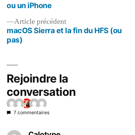
Navigation
ou un iPhone
de
Article
Article précédent
l’article
précédent :
macOS Sierra et la fin du HFS (ou
pas)
Rejoindre la
conversation
7 commentaires
Calotype