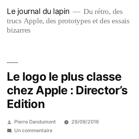
Aller
Le journal du lapin
Du rétro, des
au
trucs Apple, des prototypes et des essais
contenu
bizarres
Le logo le plus classe
chez Apple : Director’s
Edition
Publié
Pierre Dandumont
29/09/2016
par
sur
Un commentaire
Le