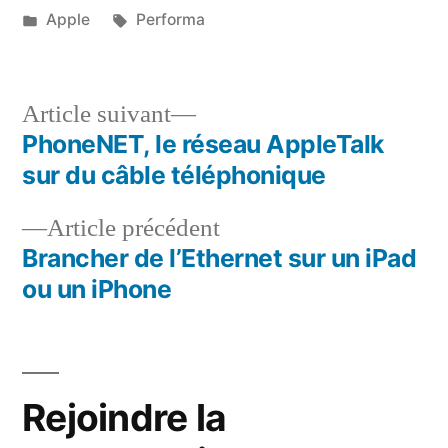
par
Publié
Étiquettes :
Apple
Performa
dans
Article
Article suivant
suivant :
PhoneNET, le réseau AppleTalk
Navigation
sur du câble téléphonique
de
Article
Article précédent
l’article
précédent :
Brancher de l’Ethernet sur un iPad
ou un iPhone
Rejoindre la