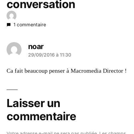
conversation
1 commentaire
noar
a
29/09/2016 à 11:30
dit :
Ca fait beaucoup penser à Macromedia Director !
Laisser un
commentaire
Votre adresse e-mail ne sera pas publiée.
Les champs