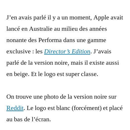
logo
J’en avais parlé il y a un moment, Apple avait
le
plus
lancé en Australie au milieu des années
classe
nonante des Performa dans une gamme
chez
Apple
exclusive : les
Director’s Edition
. J’avais
:
parlé de la version noire, mais il existe aussi
Director’s
en beige. Et le logo est super classe.
Edition
On trouve une photo de la version noire sur
Reddit
. Le logo est blanc (forcément) et placé
au bas de l’écran.