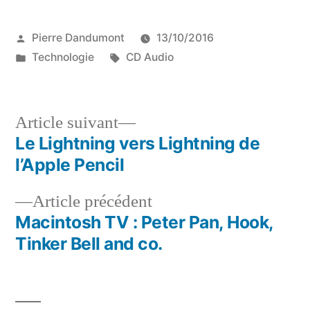
Publié
Pierre Dandumont
13/10/2016
par
Publié
Étiquettes :
Technologie
CD Audio
dans
Article
Article suivant
suivant :
Le Lightning vers Lightning de
Navigation
l’Apple Pencil
de
Article
Article précédent
l’article
précédent :
Macintosh TV : Peter Pan, Hook,
Tinker Bell and co.