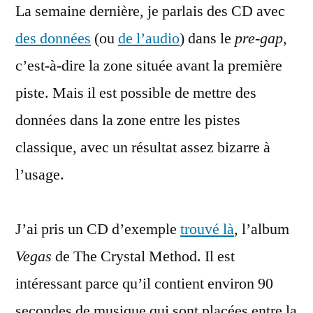
La semaine dernière, je parlais des CD avec
cachée
au
des données
(ou
de l’audio
) dans le
pre-gap
,
milieu
c’est-à-dire la zone située avant la première
d’un
CD
piste. Mais il est possible de mettre des
Audio
données dans la zone entre les pistes
classique, avec un résultat assez bizarre à
l’usage.
J’ai pris un CD d’exemple
trouvé là
, l’album
Vegas
de The Crystal Method. Il est
intéressant parce qu’il contient environ 90
secondes de musique qui sont placées entre la