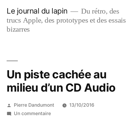
Aller
Le journal du lapin
Du rétro, des
au
trucs Apple, des prototypes et des essais
contenu
bizarres
Un piste cachée au
milieu d’un CD Audio
Publié
Pierre Dandumont
13/10/2016
par
sur
Un commentaire
Un
piste