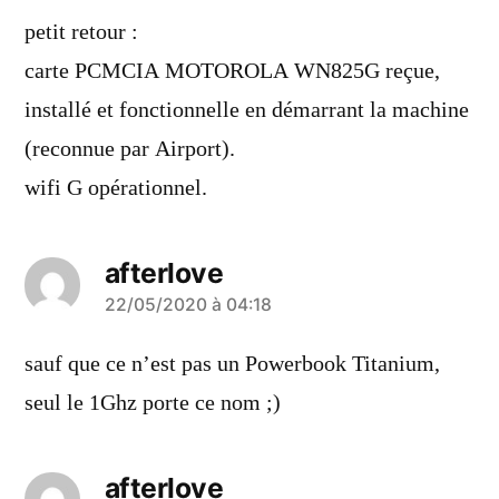
dit :
petit retour :
carte PCMCIA MOTOROLA WN825G reçue,
installé et fonctionnelle en démarrant la machine
(reconnue par Airport).
wifi G opérationnel.
afterlove
a
22/05/2020 à 04:18
dit :
sauf que ce n’est pas un Powerbook Titanium,
seul le 1Ghz porte ce nom ;)
afterlove