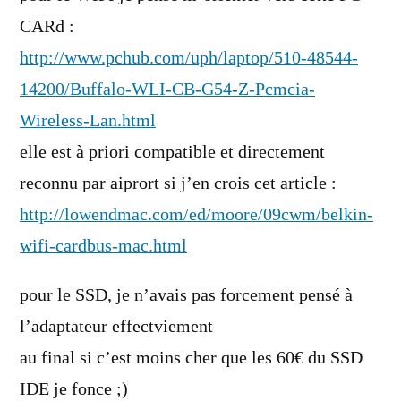
CARd :
http://www.pchub.com/uph/laptop/510-48544-
14200/Buffalo-WLI-CB-G54-Z-Pcmcia-
Wireless-Lan.html
elle est à priori compatible et directement
reconnu par aiprort si j’en crois cet article :
http://lowendmac.com/ed/moore/09cwm/belkin-
wifi-cardbus-mac.html
pour le SSD, je n’avais pas forcement pensé à
l’adaptateur effectviement
au final si c’est moins cher que les 60€ du SSD
IDE je fonce ;)