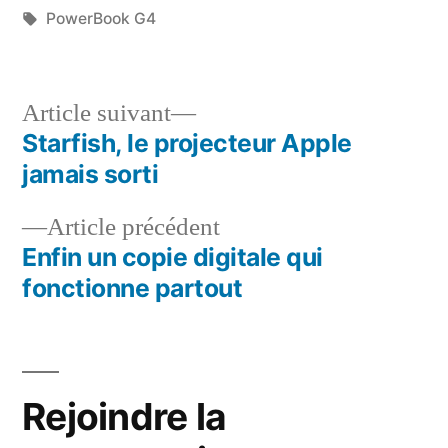
par
Étiquettes :
dans
PowerBook G4
Article
Article suivant
suivant :
Starfish, le projecteur Apple
Navigation
jamais sorti
de
Article
Article précédent
l’article
précédent :
Enfin un copie digitale qui
fonctionne partout
Rejoindre la