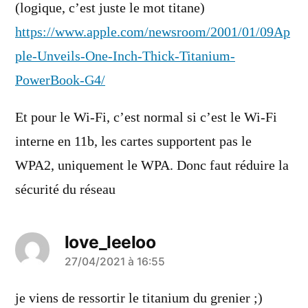
(logique, c’est juste le mot titane)
https://www.apple.com/newsroom/2001/01/09Ap
ple-Unveils-One-Inch-Thick-Titanium-
PowerBook-G4/
Et pour le Wi-Fi, c’est normal si c’est le Wi-Fi
interne en 11b, les cartes supportent pas le
WPA2, uniquement le WPA. Donc faut réduire la
sécurité du réseau
love_leeloo
a
27/04/2021 à 16:55
dit :
je viens de ressortir le titanium du grenier ;)