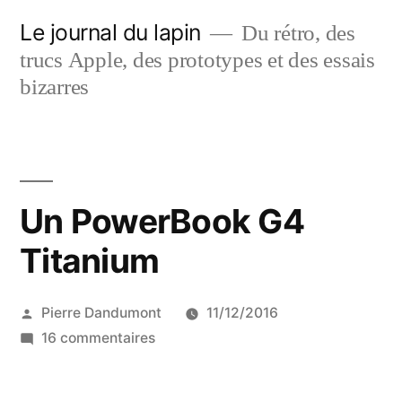
Aller
Le journal du lapin
Du rétro, des
au
trucs Apple, des prototypes et des essais
contenu
bizarres
Un PowerBook G4
Titanium
Publié
Pierre Dandumont
11/12/2016
par
sur
16 commentaires
Un
PowerBook