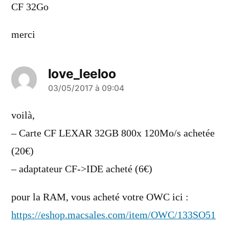
CF 32Go
merci
love_leeloo
a
03/05/2017 à 09:04
dit :
voilà,
– Carte CF LEXAR 32GB 800x 120Mo/s achetée
(20€)
– adaptateur CF->IDE acheté (6€)
pour la RAM, vous acheté votre OWC ici :
https://eshop.macsales.com/item/OWC/133SO51