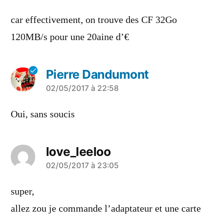
car effectivement, on trouve des CF 32Go
120MB/s pour une 20aine d’€
Pierre Dandumont
a
02/05/2017 à 22:58
dit :
Oui, sans soucis
love_leeloo
a
02/05/2017 à 23:05
dit :
super,
allez zou je commande l’adaptateur et une carte