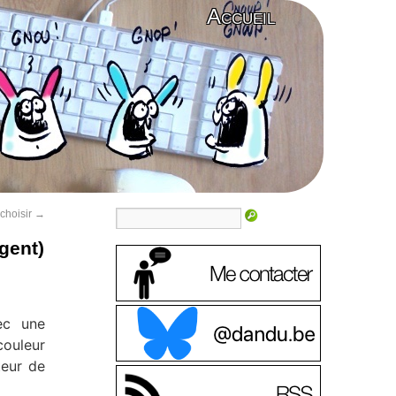
Accueil
choisir
→
gent)
ec une
couleur
teur de