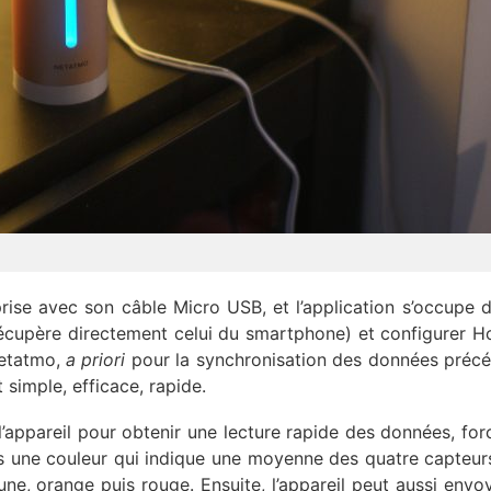
prise avec son câble Micro USB, et l’application s’occupe d
l récupère directement celui du smartphone) et configurer H
Netatmo,
a priori
pour la synchronisation des données préc
t simple, efficace, rapide.
 l’appareil pour obtenir une lecture rapide des données, fo
ans une couleur qui indique une moyenne des quatre capteurs
aune, orange puis rouge. Ensuite, l’appareil peut aussi envo