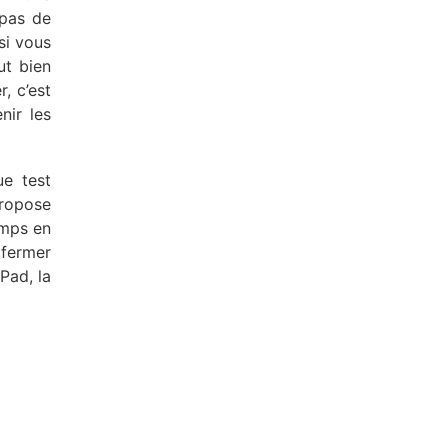
 pas de
si vous
ut bien
, c’est
nir les
ue test
propose
emps en
 fermer
Pad, la