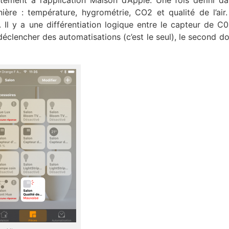
itement à l’application Maison d’Apple. Une fois défini d
nière : température, hygrométrie, CO2 et qualité de l’air
 Il y a une différentiation logique entre le capteur de C0
ur déclencher des automatisations (c’est le seul), le second d