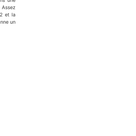
ans une
. Assez
2 et la
onne un