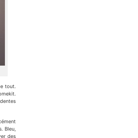
e tout.
omekit.
édentes
rcément
. Bleu,
yer des