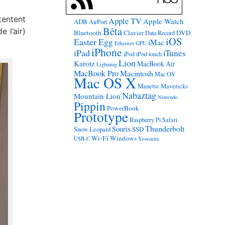
tentent
Apple TV
Apple Watch
ADB
AirPort
Bêta
 l’air)
Bluetooth
Clavier
DVD
Data Record
iOS
Easter Egg
iMac
Ethernet
GPU
iPhone
iPad
iTunes
iPod
iPod touch
Lion
Karotz
MacBook Air
Lightning
MacBook Pro
Macintosh
Mac OS
Mac OS X
Manette
Mavericks
Nabaztag
Mountain Lion
Nintendo
Pippin
PowerBook
Prototype
Raspberry Pi
Safari
Thunderbolt
Souris
Snow Leopard
SSD
Wi-Fi
Windows
USB-C
Yosemite