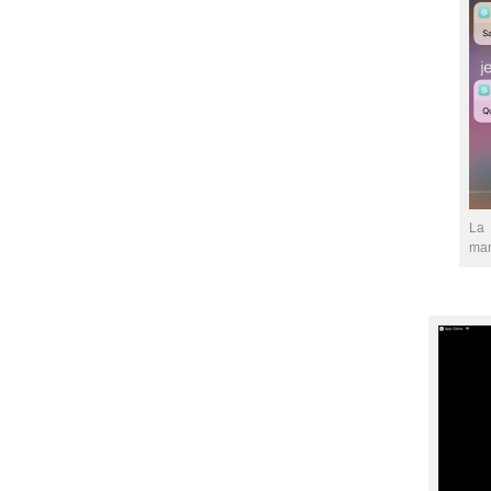
La
man