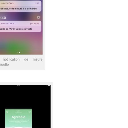
 notification de msure
uelle