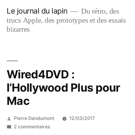
Aller
Le journal du lapin
Du rétro, des
au
trucs Apple, des prototypes et des essais
contenu
bizarres
Wired4DVD :
l’Hollywood Plus pour
Mac
Publié
Pierre Dandumont
12/03/2017
par
sur
2 commentaires
Wired4DVD