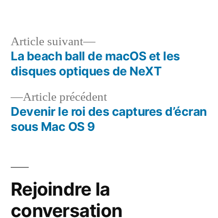
Article
Article suivant
suivant :
La beach ball de macOS et les
Navigation
disques optiques de NeXT
de
Article
Article précédent
l’article
précédent :
Devenir le roi des captures d’écran
sous Mac OS 9
Rejoindre la
conversation