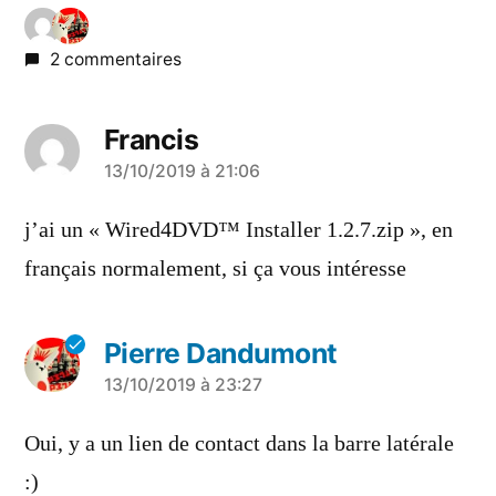
2 commentaires
Francis
a
13/10/2019 à 21:06
dit :
j’ai un « Wired4DVD™ Installer 1.2.7.zip », en
français normalement, si ça vous intéresse
Pierre Dandumont
a
13/10/2019 à 23:27
dit :
Oui, y a un lien de contact dans la barre latérale
:)