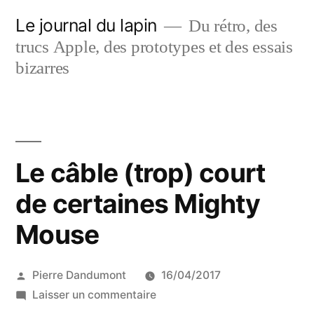
Aller
Le journal du lapin
Du rétro, des
au
trucs Apple, des prototypes et des essais
contenu
bizarres
Le câble (trop) court
de certaines Mighty
Mouse
Publié
Pierre Dandumont
16/04/2017
par
sur
Laisser un commentaire
Le