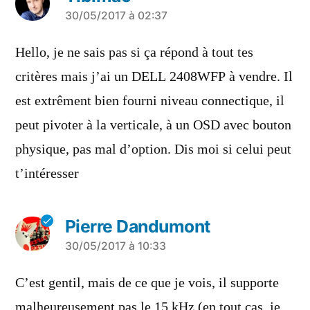
a
30/05/2017 à 02:37
dit :
Hello, je ne sais pas si ça répond à tout tes
critères mais j’ai un DELL 2408WFP à vendre. Il
est extrêment bien fourni niveau connectique, il
peut pivoter à la verticale, à un OSD avec bouton
physique, pas mal d’option. Dis moi si celui peut
t’intéresser
Pierre Dandumont
a
30/05/2017 à 10:33
dit :
C’est gentil, mais de ce que je vois, il supporte
malheureusement pas le 15 kHz (en tout cas, je