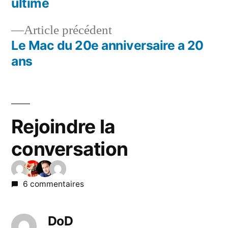
ultime
de
Article
Article précédent
l’article
précédent :
Le Mac du 20e anniversaire a 20
ans
Rejoindre la
conversation
6 commentaires
DoD