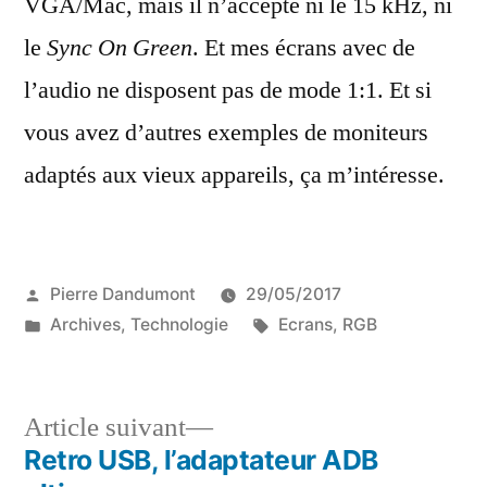
VGA/Mac, mais il n’accepte ni le 15 kHz, ni
le
Sync On Green
. Et mes écrans avec de
l’audio ne disposent pas de mode 1:1. Et si
vous avez d’autres exemples de moniteurs
adaptés aux vieux appareils, ça m’intéresse.
Publié
Pierre Dandumont
29/05/2017
par
Publié
Étiquettes :
Archives
,
Technologie
Ecrans
,
RGB
dans
Article
Article suivant
suivant :
Retro USB, l’adaptateur ADB
Navigation