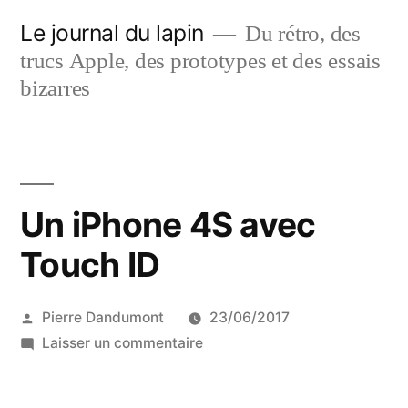
Aller
Le journal du lapin
Du rétro, des
au
trucs Apple, des prototypes et des essais
contenu
bizarres
Un iPhone 4S avec
Touch ID
Publié
Pierre Dandumont
23/06/2017
par
sur
Laisser un commentaire
Un
iPhone