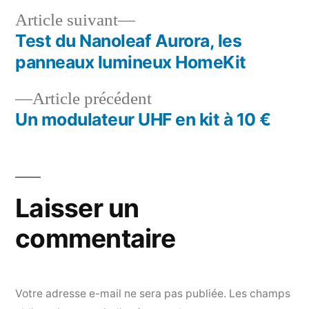
Article
Article suivant
suivant :
Test du Nanoleaf Aurora, les
Navigation
panneaux lumineux HomeKit
de
Article
Article précédent
l’article
précédent :
Un modulateur UHF en kit à 10 €
Laisser un
commentaire
Votre adresse e-mail ne sera pas publiée.
Les champs