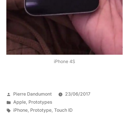
iPhone 4S
Publié
Pierre Dandumont
23/06/2017
par
Publié
Apple
,
Prototypes
dans
Étiquettes :
iPhone
,
Prototype
,
Touch ID