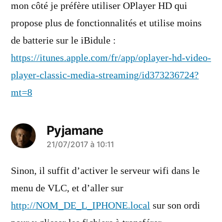
mon côté je préfère utiliser OPlayer HD qui
propose plus de fonctionnalités et utilise moins
de batterie sur le iBidule :
https://itunes.apple.com/fr/app/oplayer-hd-video-
player-classic-media-streaming/id373236724?
mt=8
Pyjamane
a
21/07/2017 à 10:11
dit :
Sinon, il suffit d’activer le serveur wifi dans le
menu de VLC, et d’aller sur
http://NOM_DE_L_IPHONE.local
sur son ordi