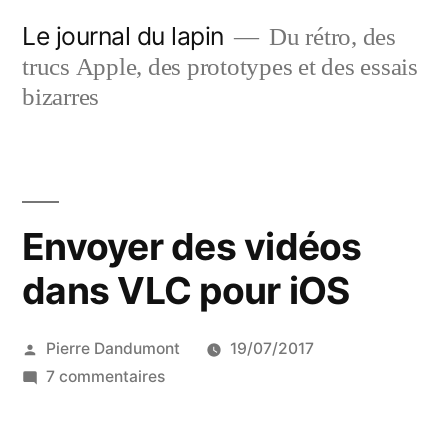
Aller
Le journal du lapin
Du rétro, des
au
trucs Apple, des prototypes et des essais
contenu
bizarres
Envoyer des vidéos
dans VLC pour iOS
Publié
Pierre Dandumont
19/07/2017
par
sur
7 commentaires
Envoyer
des