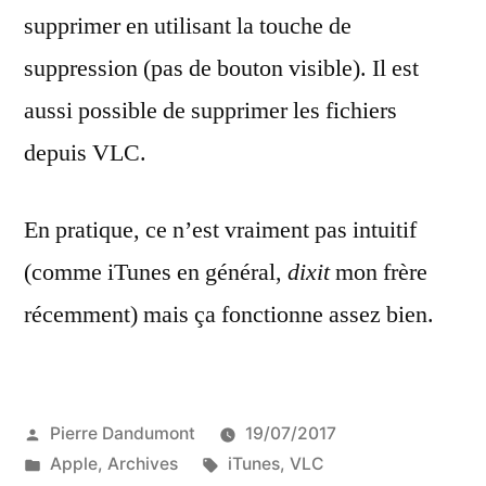
supprimer en utilisant la touche de
suppression (pas de bouton visible). Il est
aussi possible de supprimer les fichiers
depuis VLC.
En pratique, ce n’est vraiment pas intuitif
(comme iTunes en général,
dixit
mon frère
récemment) mais ça fonctionne assez bien.
Publié
Pierre Dandumont
19/07/2017
par
Publié
Étiquettes :
Apple
,
Archives
iTunes
,
VLC