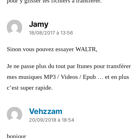
pour y glisser les fichiers à transférer.
Jamy
a
18/08/2017 à 13:56
dit :
Sinon vous pouvez essayer WALTR,
Je ne passe plus du tout par Itunes pour transférer
mes musiques MP3 / Videos / Epub … et en plus
c’est super rapide.
Vehzzam
a
20/09/2018 à 18:54
dit :
bonjour