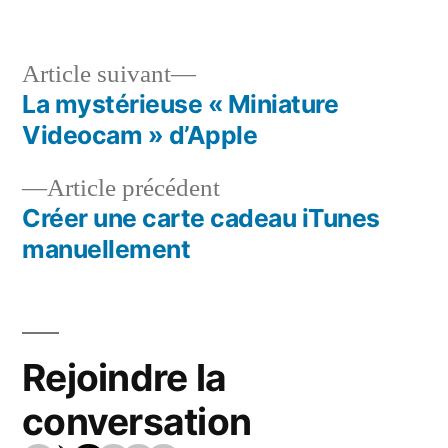
dans
Article
Article suivant
suivant :
La mystérieuse « Miniature
Navigation
Videocam » d’Apple
de
Article
Article précédent
l’article
précédent :
Créer une carte cadeau iTunes
manuellement
Rejoindre la
conversation