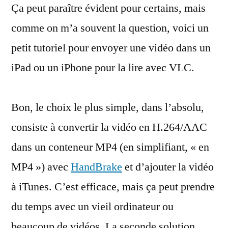
Ça peut paraître évident pour certains, mais
vidéos
dans
comme on m’a souvent la question, voici un
VLC
petit tutoriel pour envoyer une vidéo dans un
pour
iOS
iPad ou un iPhone pour la lire avec VLC.
Bon, le choix le plus simple, dans l’absolu,
consiste à convertir la vidéo en H.264/AAC
dans un conteneur MP4 (en simplifiant, « en
MP4 ») avec
HandBrake
et d’ajouter la vidéo
à iTunes. C’est efficace, mais ça peut prendre
du temps avec un vieil ordinateur ou
beaucoup de vidéos. La seconde solution,