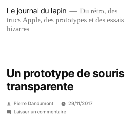
Aller
Le journal du lapin
Du rétro, des
au
trucs Apple, des prototypes et des essais
contenu
bizarres
Un prototype de souris
transparente
Publié
Pierre Dandumont
29/11/2017
par
sur
Laisser un commentaire
Un
prototype