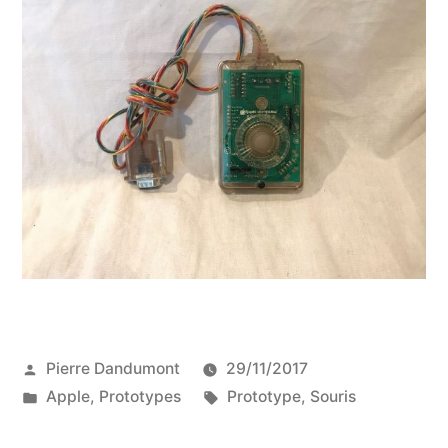
Publié
Pierre Dandumont
29/11/2017
par
Publié
Étiquettes :
Apple
,
Prototypes
Prototype
,
Souris
dans