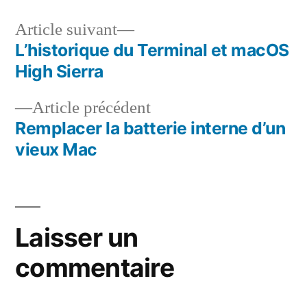
Article
Article suivant
suivant :
L’historique du Terminal et macOS
Navigation
High Sierra
de
Article
Article précédent
l’article
précédent :
Remplacer la batterie interne d’un
vieux Mac
Laisser un
commentaire