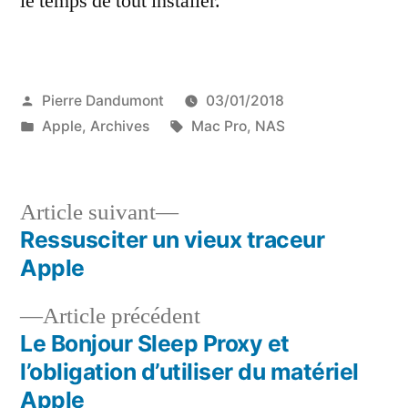
le temps de tout installer.
Publié
Pierre Dandumont
03/01/2018
par
Publié
Étiquettes :
Apple
,
Archives
Mac Pro
,
NAS
dans
Article
Article suivant
suivant :
Ressusciter un vieux traceur
Navigation
Apple
de
Article
Article précédent
l’article
précédent :
Le Bonjour Sleep Proxy et
l’obligation d’utiliser du matériel
Apple