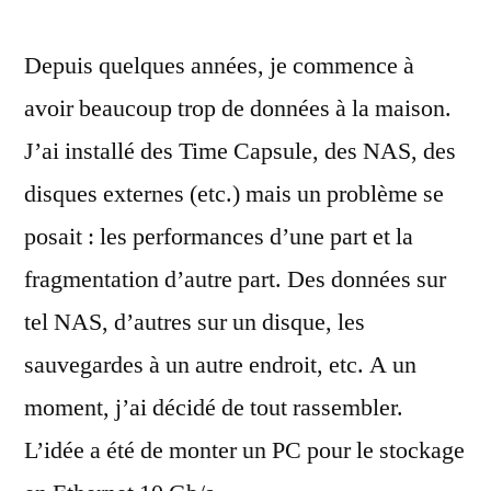
projet
Depuis quelques années, je commence à
de
NAS
avoir beaucoup trop de données à la maison.
rapide
J’ai installé des Time Capsule, des NAS, des
sous
macOS
disques externes (etc.) mais un problème se
(partie
posait : les performances d’une part et la
1)
fragmentation d’autre part. Des données sur
tel NAS, d’autres sur un disque, les
sauvegardes à un autre endroit, etc. A un
moment, j’ai décidé de tout rassembler.
L’idée a été de monter un PC pour le stockage