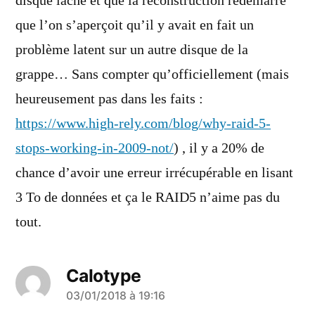
disque lâche et que la reconstruction redémarre
que l’on s’aperçoit qu’il y avait en fait un
problème latent sur un autre disque de la
grappe… Sans compter qu’officiellement (mais
heureusement pas dans les faits :
https://www.high-rely.com/blog/why-raid-5-
stops-working-in-2009-not/
) , il y a 20% de
chance d’avoir une erreur irrécupérable en lisant
3 To de données et ça le RAID5 n’aime pas du
tout.
Calotype
a
03/01/2018 à 19:16