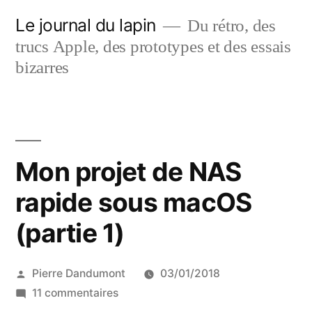
Aller
Le journal du lapin
Du rétro, des
au
trucs Apple, des prototypes et des essais
contenu
bizarres
Mon projet de NAS
rapide sous macOS
(partie 1)
Publié
Pierre Dandumont
03/01/2018
par
sur
11 commentaires
Mon