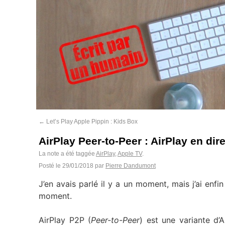
←
Let’s Play Apple Pippin : Kids Box
AirPlay Peer-to-Peer : AirPlay en dir
La note a été taggée
AirPlay
,
Apple TV
.
Posté le
29/01/2018
par
Pierre Dandumont
J’en avais parlé il y a un moment, mais j’ai enfi
moment.
AirPlay P2P (
Peer-to-Peer
) est une variante d’