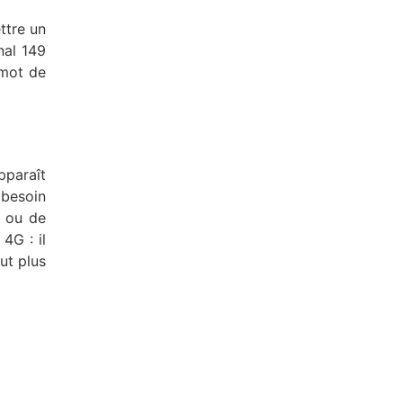
ttre un
nal 149
 mot de
pparaît
 besoin
o ou de
4G : il
ut plus