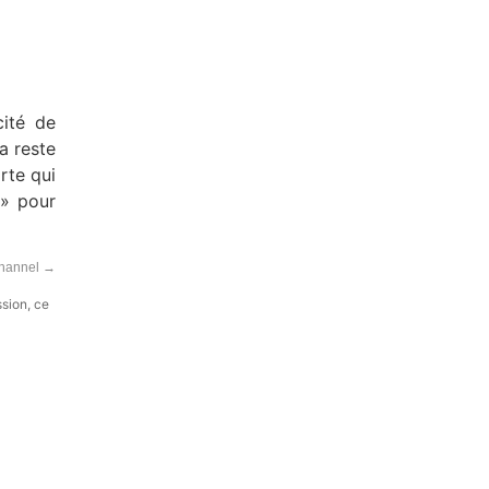
cité de
a reste
rte qui
 » pour
Channel
→
ssion, ce