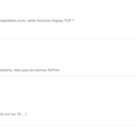
ompatibles avec cette fonction Airplay P2P ?
bratone, mais pas les bornes AirPort.
s sur ios 18… :(