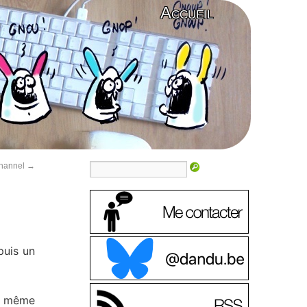
Accueil
Channel
→
puis un
au même