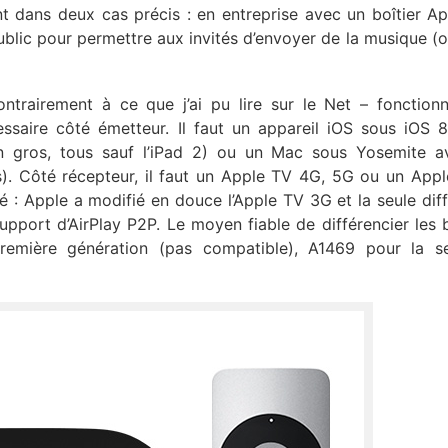
ant dans deux cas précis : en entreprise avec un boîtier A
ublic pour permettre aux invités d’envoyer de la musique (o
trairement à ce que j’ai pu lire sur le Net – fonction
ssaire côté émetteur. Il faut un appareil iOS sous iOS 8
en gros, tous sauf l’iPad 2) ou un Mac sous Yosemite 
s). Côté récepteur, il faut un Apple TV 4G, 5G ou un App
é : Apple a modifié en douce l’Apple TV 3G et la seule dif
upport d’AirPlay P2P. Le moyen fiable de différencier les b
a première génération (pas compatible), A1469 pour la 