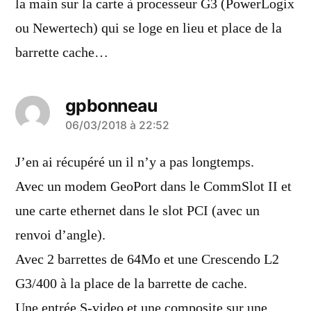
la main sur la carte à processeur G3 (PowerLogix
ou Newertech) qui se loge en lieu et place de la
barrette cache…
gpbonneau
a
06/03/2018 à 22:52
dit :
J’en ai récupéré un il n’y a pas longtemps.
Avec un modem GeoPort dans le CommSlot II et
une carte ethernet dans le slot PCI (avec un
renvoi d’angle).
Avec 2 barrettes de 64Mo et une Crescendo L2
G3/400 à la place de la barrette de cache.
Une entrée S-video et une composite sur une