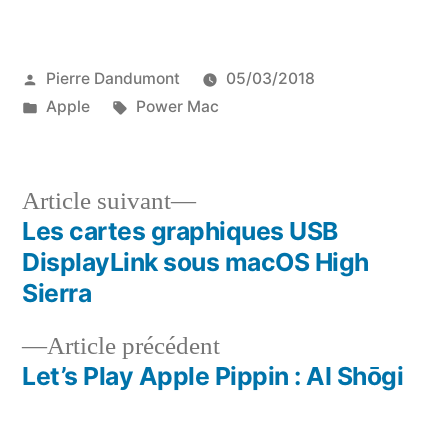
Publié
Pierre Dandumont
05/03/2018
par
Publié
Étiquettes :
Apple
Power Mac
dans
Article
Article suivant
suivant :
Les cartes graphiques USB
Navigation
DisplayLink sous macOS High
de
Sierra
l’article
Article
Article précédent
précédent :
Let’s Play Apple Pippin : AI Shōgi