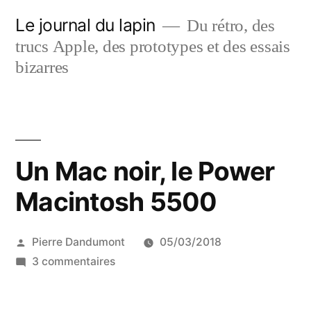
Aller
Le journal du lapin
Du rétro, des
au
trucs Apple, des prototypes et des essais
contenu
bizarres
Un Mac noir, le Power
Macintosh 5500
Publié
Pierre Dandumont
05/03/2018
par
sur
3 commentaires
Un
Mac