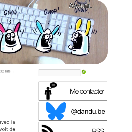
Accueil
32 bits
→
avec la
 voit de