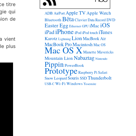
e titre
gie qui
Apple TV
Apple Watch
ADB
AirPort
Bêta
sion de
Bluetooth
Clavier
DVD
Data Record
iOS
Easter Egg
iMac
Ethernet
GPU
iPhone
iPad
iTunes
iPod
iPod touch
Lion
Karotz
MacBook Air
a vient
Lightning
MacBook Pro
Macintosh
Mac OS
le plus
Mac OS X
Manette
Mavericks
Nabaztag
Mountain Lion
Nintendo
Pippin
PowerBook
Prototype
Raspberry Pi
Safari
Thunderbolt
Souris
Snow Leopard
SSD
Wi-Fi
Windows
USB-C
Yosemite