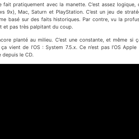
fait pratiquement avec la manette. C’est assez logique, c
s 9x), Mac, Saturn et PlayStation. C’est un jeu de straté
ême basé sur des faits historiques. Par contre, vu la profu
rt et pas très palpitant du coup.
core planté au milieu. C’est une constante, et même si ç
ça vient de l’OS : System 7.5.x. Ce n’est pas l’OS Apple 
e depuis le CD.