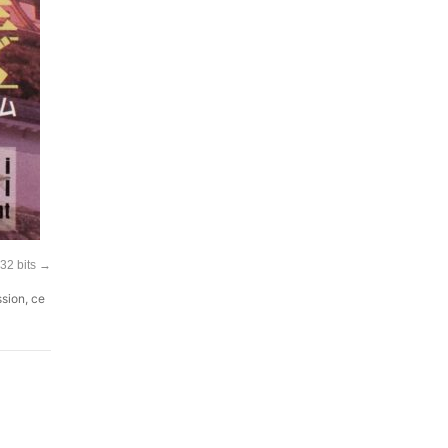
32 bits
→
ssion, ce