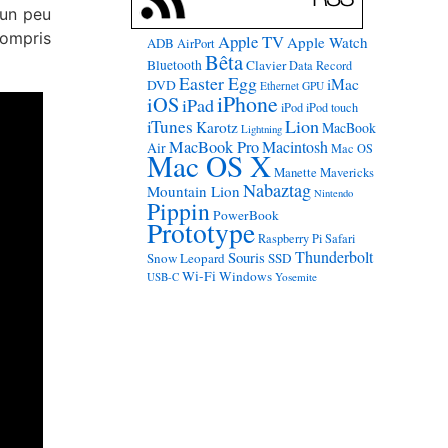
 un peu
 compris
Apple TV
Apple Watch
ADB
AirPort
Bêta
Bluetooth
Clavier
Data Record
Easter Egg
iMac
DVD
Ethernet
GPU
iPhone
iOS
iPad
iPod
iPod touch
Lion
iTunes
Karotz
MacBook
Lightning
MacBook Pro
Macintosh
Air
Mac OS
Mac OS X
Manette
Mavericks
Nabaztag
Mountain Lion
Nintendo
Pippin
PowerBook
Prototype
Raspberry Pi
Safari
Thunderbolt
Souris
Snow Leopard
SSD
Wi-Fi
Windows
USB-C
Yosemite