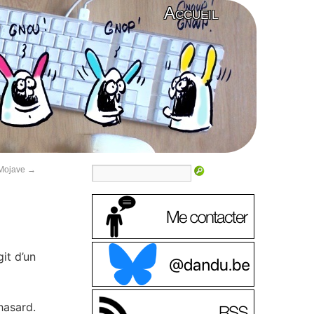
Accueil
 Mojave
→
it d’un
hasard.