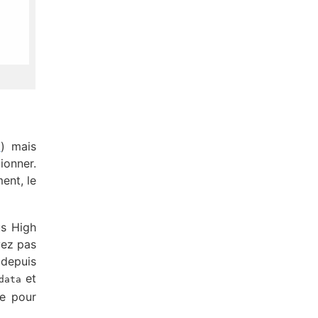
t
) mais
ionner.
ent, le
us High
vez pas
(depuis
et
data
me pour