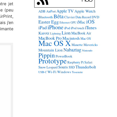
tre jet
ge (peu
Apple TV
Apple Watch
ADB
AirPort
Bêta
rPrint,
Bluetooth
Clavier
DVD
Data Record
iOS
Easter Egg
iMac
is j’en
Ethernet
GPU
iPhone
iPad
iTunes
iPod
iPod touch
rimante
Lion
Karotz
MacBook Air
Lightning
MacBook Pro
Macintosh
Mac OS
Mac OS X
Manette
Mavericks
Nabaztag
Mountain Lion
Nintendo
Pippin
PowerBook
Prototype
Raspberry Pi
Safari
Thunderbolt
Souris
Snow Leopard
SSD
Wi-Fi
Windows
USB-C
Yosemite