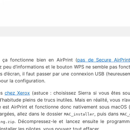
, ça fonctionne bien en AirPrint (
pas de Secure AirPrin
sez peu d’informations et le bouton WPS ne semble pas fonct
s d’écran, il faut passer par une connexion USB (heureusem
pour la configuration.
tes
chez Xerox
(astuce : choisissez Sierra si vous êtes so
d’habitude pleins de trucs inutiles. Mais en réalité, vous n’a
te est AirPrint et fonctionne donc nativement sous macOS 
hargées, allez dans le dossier
, puis dans
MAC_installer
MAC_
. Décompressez-le et lancez ensuite le program
ing.zip
installer les pilotes, vous pouvez tout effacer.