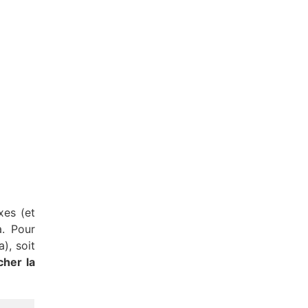
xes (et
a. Pour
), soit
cher la