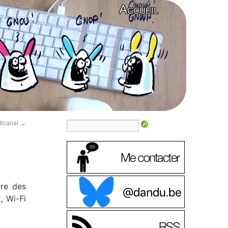
Accueil
ticanal
→
rre des
, Wi-Fi