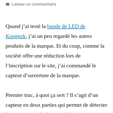
par
sur
Laisser un commentaire
Test
des
Quand j’ai testé la
bande de LED de
capteurs
d’ouverture
Koogeek
, j’ai un peu regardé les autres
de
produits de la marque. Et du coup, comme la
portes
d’Elgato
société offre une réduction lors de
(Eve)
l’inscription sur le site, j’ai commandé le
et
capteur d’ouverture de la marque.
Koogeek
Premier truc, à quoi ça sert ? Il s’agit d’un
capteur en deux parties qui permet de détecter