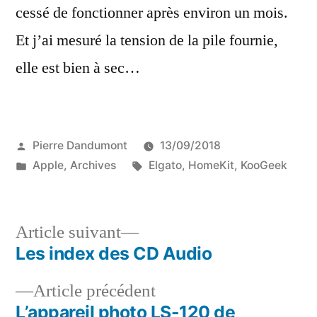
cessé de fonctionner après environ un mois.
Et j’ai mesuré la tension de la pile fournie,
elle est bien à sec…
Publié
Pierre Dandumont
13/09/2018
par
Publié
Étiquettes :
Apple
,
Archives
Elgato
,
HomeKit
,
KooGeek
dans
Article
Article suivant
suivant :
Les index des CD Audio
Navigation
Article
Article précédent
de
précédent :
L’appareil photo LS-120 de