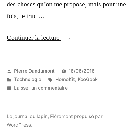
des choses qu’on me propose, mais pour une
fois, le truc …
« Test
Continuer la lecture
de
la
Publié
Pierre Dandumont
18/08/2018
bande
par
Publié
Étiquettes :
Technologie
HomeKit
,
KooGeek
de
dans
sur
Laisser un commentaire
LED
Test
de
HomeKit
la
Le journal du lapin
,
Fièrement propulsé par
de
bande
WordPress.
de
Koogeek »