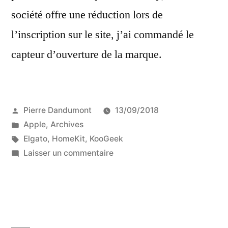
société offre une réduction lors de
l’inscription sur le site, j’ai commandé le
capteur d’ouverture de la marque.
Publié
Pierre Dandumont
13/09/2018
par
Publié
Apple
,
Archives
dans
Étiquettes :
Elgato
,
HomeKit
,
KooGeek
sur
Laisser un commentaire
Test
des
capteurs
d’ouverture
de