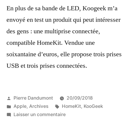
En plus de sa bande de LED, Koogeek m’a
envoyé en test un produit qui peut intéresser
des gens : une multiprise connectée,
compatible HomeKit. Vendue une
soixantaine d’euros, elle propose trois prises
USB et trois prises connectées.
Publié
Pierre Dandumont
20/09/2018
par
Publié
Étiquettes :
Apple
,
Archives
HomeKit
,
KooGeek
dans
sur
Laisser un commentaire
Test
de