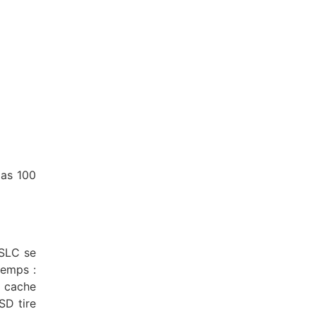
pas 100
 SLC se
temps :
 cache
SSD tire