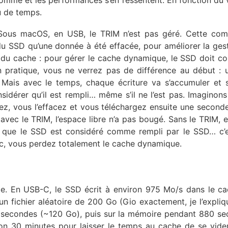
nsomme et les performances s’en ressentent. En fonction du
u de temps.
B. Sous macOS, en USB, le TRIM n’est pas géré. Cette c
 du SSD qu’une donnée à été effacée, pour améliorer la ges
on du cache : pour gérer le cache dynamique, le SSD doit co
En pratique, vous ne verrez pas de différence au début :
Mais avec le temps, chaque écriture va s’accumuler et 
sidérer qu’il est rempli… même s’il ne l’est pas. Imaginons
ez, vous l’effacez et vous téléchargez ensuite une second
avec le TRIM, l’espace libre n’a pas bougé. Sans le TRIM, 
s que le SSD est considéré comme rempli par le SSD… c’es
c, vous perdez totalement le cache dynamique.
ème. En USB-C, le SSD écrit à environ 975 Mo/s dans le ca
n fichier aléatoire de 200 Go (Gio exactement, je l’expliq
3 secondes (~120 Go), puis sur la mémoire pendant 880 s
on 30 minutes pour laisser le temps au cache de se vider 