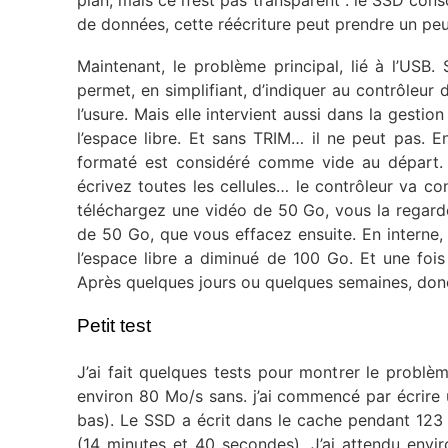
plan, mais ce n’est pas transparent : le SSD co
de données, cette réécriture peut prendre un pe
Maintenant, le problème principal, lié à l’US
permet, en simplifiant, d’indiquer au contrôleur
l’usure. Mais elle intervient aussi dans la gesti
l’espace libre. Et sans TRIM… il ne peut pas. 
formaté est considéré comme vide au départ. 
écrivez toutes les cellules… le contrôleur va con
téléchargez une vidéo de 50 Go, vous la regard
de 50 Go, que vous effacez ensuite. En interne, 
l’espace libre a diminué de 100 Go. Et une foi
Après quelques jours ou quelques semaines, don
Petit test
J’ai fait quelques tests pour montrer le probl
environ 80 Mo/s sans. j’ai commencé par écrire u
bas). Le SSD a écrit dans le cache pendant 12
(14 minutes et 40 secondes). J’ai attendu envir