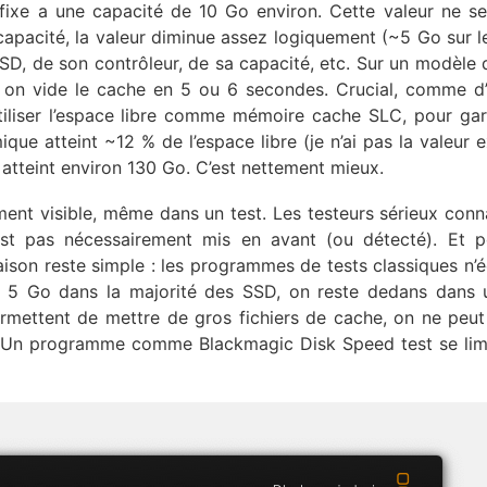
 fixe a une capacité de 10 Go environ. Cette valeur ne se
capacité, la valeur diminue assez logiquement (~5 Go sur l
D, de son contrôleur, de sa capacité, etc. Sur un modèle 
 on vide le cache en 5 ou 6 secondes. Crucial, comme d’
utiliser l’espace libre comme mémoire cache SLC, pour ga
que atteint ~12 % de l’espace libre (je n’ai pas la valeur e
atteint environ 130 Go. C’est nettement mieux.
ment visible, même dans un test. Les testeurs sérieux conn
est pas nécessairement mis en avant (ou détecté). Et 
 raison reste simple : les programmes de tests classiques n’é
s 5 Go dans la majorité des SSD, on reste dedans dans 
ermettent de mettre de gros fichiers de cache, on ne pe
e. Un programme comme Blackmagic Disk Speed test se lim