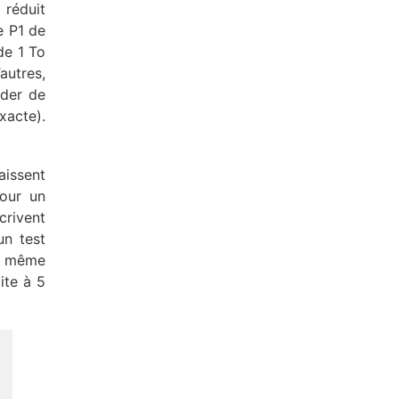
 réduit
e P1 de
de 1 To
autres,
rder de
xacte).
aissent
pour un
crivent
un test
ut même
ite à 5