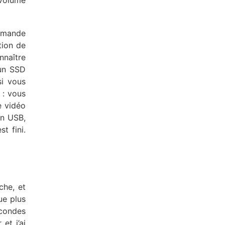
 volume
ommande
tion de
nnaître
 un SSD
si vous
 : vous
e vidéo
en USB,
t fini.
che, et
ue plus
econdes
et j’ai