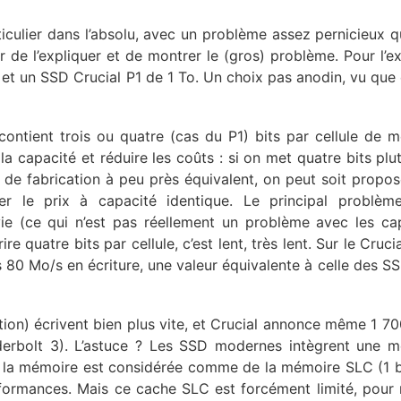
iculier dans l’absolu, avec un problème assez pernicieux qu
r de l’expliquer et de montrer le (gros) problème. Pour l’e
 et un SSD Crucial P1 de 1 To. Un choix pas anodin, vu que
ontient trois ou quatre (cas du P1) bits par cellule de 
a capacité et réduire les coûts : si on met quatre bits plu
de fabrication à peu près équivalent, on peut soit propos
r le prix à capacité identique. Le principal problème
ie (ce qui n’est pas réellement un problème avec les ca
 quatre bits par cellule, c’est lent, très lent. Sur le Crucia
0 Mo/s en écriture, une valeur équivalente à celle des SSD
tion) écrivent bien plus vite, et Crucial annonce même 1 7
nderbolt 3). L’astuce ? Les SSD modernes intègrent une 
e la mémoire est considérée comme de la mémoire SLC (1 b
rformances. Mais ce cache SLC est forcément limité, pour 