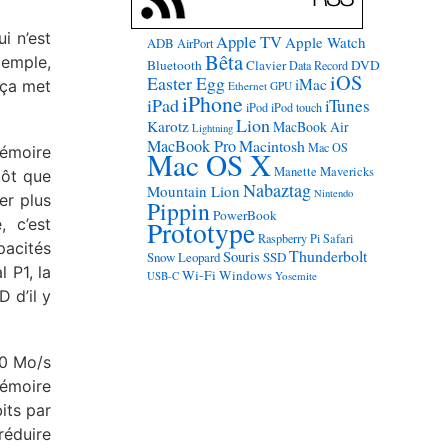
i n’est
Apple TV
Apple Watch
ADB
AirPort
Bêta
xemple,
Bluetooth
Clavier
DVD
Data Record
iOS
Easter Egg
iMac
 ça met
Ethernet
GPU
iPhone
iPad
iTunes
iPod
iPod touch
Lion
Karotz
MacBook Air
Lightning
MacBook Pro
Macintosh
Mac OS
mémoire
Mac OS X
Manette
Mavericks
tôt que
Nabaztag
Mountain Lion
Nintendo
er plus
Pippin
PowerBook
, c’est
Prototype
Raspberry Pi
Safari
pacités
Thunderbolt
Souris
Snow Leopard
SSD
l P1, la
Wi-Fi
Windows
USB-C
Yosemite
 d’il y
00 Mo/s
mémoire
its par
réduire