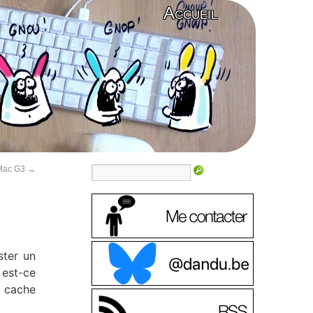
Accueil
 Mac G3
→
ster un
 est-ce
e cache