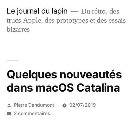
Aller
Le journal du lapin
Du rétro, des
au
trucs Apple, des prototypes et des essais
contenu
bizarres
Quelques nouveautés
dans macOS Catalina
Publié
Pierre Dandumont
02/07/2019
par
sur
2 commentaires
Quelques
nouveautés