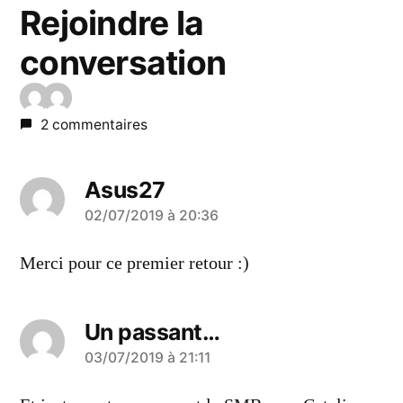
Rejoindre la
conversation
2 commentaires
Asus27
a
02/07/2019 à 20:36
dit :
Merci pour ce premier retour :)
Un passant…
a
03/07/2019 à 21:11
dit :