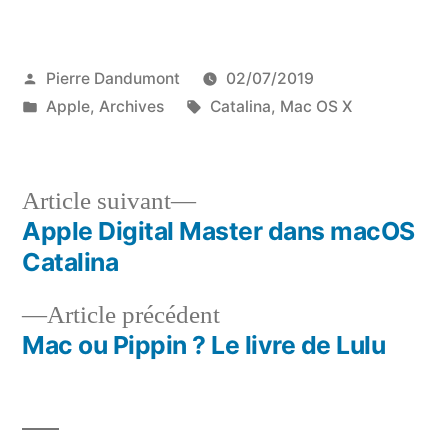
Publié
Pierre Dandumont
02/07/2019
par
Publié
Étiquettes :
Apple
,
Archives
Catalina
,
Mac OS X
dans
Article
Article suivant
suivant :
Apple Digital Master dans macOS
Navigation
Catalina
de
Article
Article précédent
l’article
précédent :
Mac ou Pippin ? Le livre de Lulu