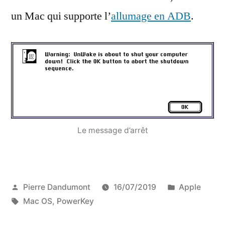
un Mac qui supporte l’
allumage en ADB
.
Le message d’arrêt
Publié
Publié
Pierre Dandumont
16/07/2019
Apple
par
Étiquettes :
dans
Mac OS
,
PowerKey