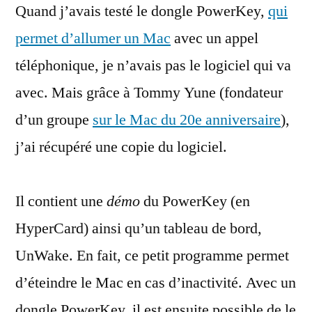
Quand j’avais testé le dongle PowerKey,
et
qui
l’arrêt
permet d’allumer un Mac
avec un appel
automatique
téléphonique, je n’avais pas le logiciel qui va
avec. Mais grâce à Tommy Yune (fondateur
d’un groupe
sur le Mac du 20e anniversaire
),
j’ai récupéré une copie du logiciel.
Il contient une
démo
du PowerKey (en
HyperCard) ainsi qu’un tableau de bord,
UnWake. En fait, ce petit programme permet
d’éteindre le Mac en cas d’inactivité. Avec un
dongle PowerKey, il est ensuite possible de le