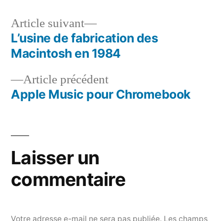
Article
Article suivant
suivant :
L’usine de fabrication des
Navigation
Macintosh en 1984
de
Article
Article précédent
l’article
précédent :
Apple Music pour Chromebook
Laisser un
commentaire
Votre adresse e-mail ne sera pas publiée.
Les champs