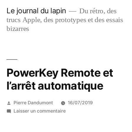
Aller
Le journal du lapin
Du rétro, des
au
trucs Apple, des prototypes et des essais
contenu
bizarres
PowerKey Remote et
l’arrêt automatique
Publié
Pierre Dandumont
16/07/2019
par
sur
Laisser un commentaire
PowerKey
Remote