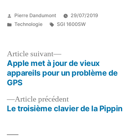
Publié
Pierre Dandumont
29/07/2019
par
Publié
Étiquettes :
Technologie
SGI 1600SW
dans
Article
Article suivant
suivant :
Apple met à jour de vieux
Navigation
appareils pour un problème de
de
GPS
l’article
Article
Article précédent
précédent :
Le troisième clavier de la Pippin