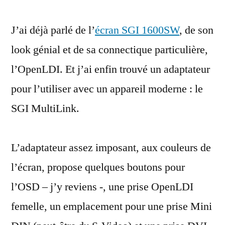
écran
J’ai déjà parlé de l’
SGI
écran SGI 1600SW
, de son
1600SW
look génial et de sa connectique particulière,
en
l’OpenLDI. Et j’ai enfin trouvé un adaptateur
DVI
avec
pour l’utiliser avec un appareil moderne : le
le
SGI MultiLink.
MultiLink
L’adaptateur assez imposant, aux couleurs de
l’écran, propose quelques boutons pour
l’OSD – j’y reviens -, une prise OpenLDI
femelle, un emplacement pour une prise Mini