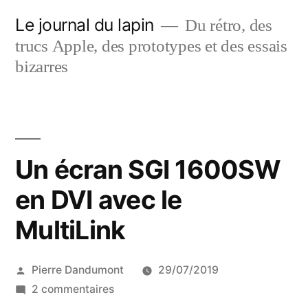
Aller
Le journal du lapin
Du rétro, des
au
trucs Apple, des prototypes et des essais
contenu
bizarres
Un écran SGI 1600SW
en DVI avec le
MultiLink
Publié
Pierre Dandumont
29/07/2019
par
sur
2 commentaires
Un