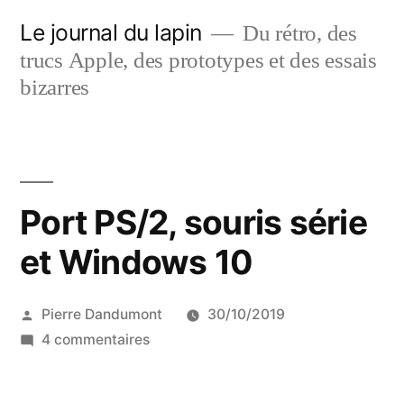
Aller
Le journal du lapin
Du rétro, des
au
trucs Apple, des prototypes et des essais
contenu
bizarres
Port PS/2, souris série
et Windows 10
Publié
Pierre Dandumont
30/10/2019
par
sur
4 commentaires
Port
PS/2,