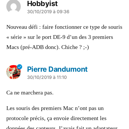
Hobbyist
a
30/10/2019 à 09:36
dit :
Nouveau défi : faire fonctionner ce type de souris
« série » sur le port DE-9 d’un des 3 premiers
Macs (pré-ADB donc). Chiche ? ;-)
Pierre Dandumont
a
30/10/2019 à 11:10
dit :
Ca ne marchera pas.
Les souris des premiers Mac n’ont pas un
protocole précis, ça envoie directement les
données des capteurs. J’avais fait un adaptateur