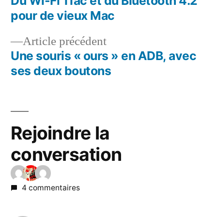
suivant :
Du Wi-Fi 11ac et du Bluetooth 4.2
Navigation
pour de vieux Mac
de
Article
Article précédent
l’article
précédent :
Une souris « ours » en ADB, avec
ses deux boutons
Rejoindre la
conversation
4 commentaires