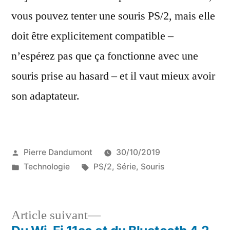
vous pouvez tenter une souris PS/2, mais elle
doit être explicitement compatible –
n’espérez pas que ça fonctionne avec une
souris prise au hasard – et il vaut mieux avoir
son adaptateur.
Publié
Pierre Dandumont
30/10/2019
par
Publié
Étiquettes :
Technologie
PS/2
,
Série
,
Souris
dans
Article
Article suivant