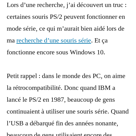
Lors d’une recherche, j’ai découvert un truc :
souris
série
certaines souris PS/2 peuvent fonctionner en
et
mode série, ce qui m’aurait bien aidé lors de
Windows
10
ma
recherche d’une souris série
. Et ça
fonctionne encore sous Windows 10.
Petit rappel : dans le monde des PC, on aime
la rétrocompatibilité. Donc quand IBM a
lancé le PS/2 en 1987, beaucoup de gens
continuaient à utiliser une souris série. Quand
l’USB a débarqué fin des années nonante,
beaucoup de gens utilisaient encore des