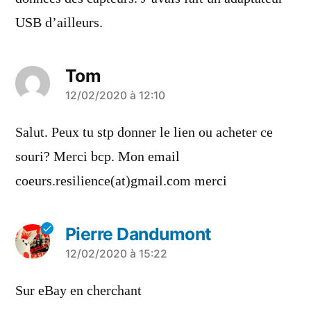
USB d’ailleurs.
Tom
a
12/02/2020 à 12:10
dit :
Salut. Peux tu stp donner le lien ou acheter ce
souri? Merci bcp. Mon email
coeurs.resilience(at)gmail.com merci
Pierre Dandumont
a
12/02/2020 à 15:22
dit :
Sur eBay en cherchant