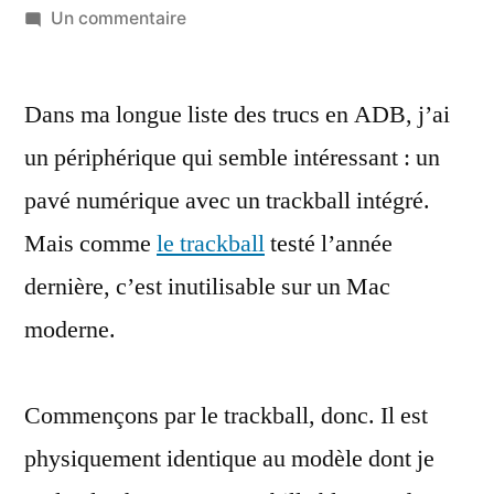
par
sur
Un commentaire
Un
pavé
Dans ma longue liste des trucs en ADB, j’ai
numérique
avec
un périphérique qui semble intéressant : un
trackball
pavé numérique avec un trackball intégré.
pour
Mac…
Mais comme
le trackball
testé l’année
et
dernière, c’est inutilisable sur un Mac
inutilisable
moderne.
sur
un
Mac
Commençons par le trackball, donc. Il est
moderne
physiquement identique au modèle dont je