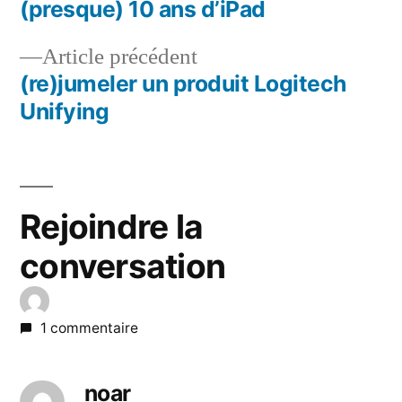
suivant :
(presque) 10 ans d’iPad
Navigation
Article
Article précédent
de
précédent :
(re)jumeler un produit Logitech
l’article
Unifying
Rejoindre la
conversation
1 commentaire
noar