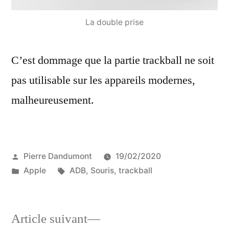
La double prise
C’est dommage que la partie trackball ne soit
pas utilisable sur les appareils modernes,
malheureusement.
Publié
Pierre Dandumont
19/02/2020
par
Publié
Étiquettes :
Apple
ADB
,
Souris
,
trackball
dans
Article
Article suivant