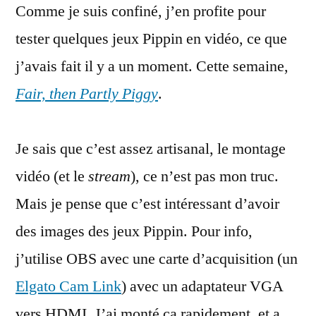
Comme je suis confiné, j’en profite pour
Apple
Pippin
tester quelques jeux Pippin en vidéo, ce que
:
j’avais fait il y a un moment. Cette semaine,
Fair,
then
Fair, then Partly Piggy
.
Partly
Piggy
Je sais que c’est assez artisanal, le montage
vidéo (et le
stream
), ce n’est pas mon truc.
Mais je pense que c’est intéressant d’avoir
des images des jeux Pippin. Pour info,
j’utilise OBS avec une carte d’acquisition (un
Elgato Cam Link
) avec un adaptateur VGA
vers HDMI. J’ai monté ça rapidement, et a