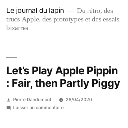
Aller
Le journal du lapin
Du rétro, des
au
trucs Apple, des prototypes et des essais
contenu
bizarres
Let’s Play Apple Pippin
: Fair, then Partly Piggy
Publié
Pierre Dandumont
26/04/2020
par
sur
Laisser un commentaire
Let’s
Play