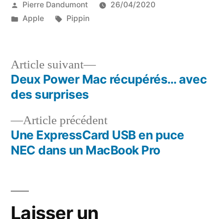
Publié
Pierre Dandumont
26/04/2020
par
Publié
Étiquettes :
Apple
Pippin
dans
Article
Article suivant
suivant :
Deux Power Mac récupérés… avec
Navigation
des surprises
de
Article
Article précédent
l’article
précédent :
Une ExpressCard USB en puce
NEC dans un MacBook Pro
Laisser un