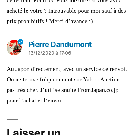
de lecteur. Pourriez-vous me dire où vous avez
acheté le votre ? Introuvable pour moi sauf à des
prix prohibitifs ! Merci d’avance :)
Pierre Dandumont
a
13/12/2020 à 17:06
dit :
Au Japon directement, avec un service de renvoi.
On ne trouve fréquemment sur Yahoo Auction
pas très cher. J’utilise snuite FromJapan.co.jp
pour l’achat et l’envoi.
Laisser un