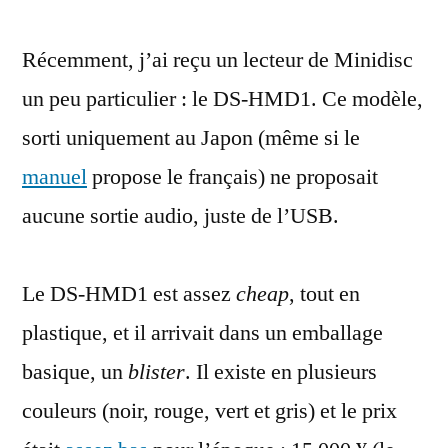
DS-
Récemment, j’ai reçu un lecteur de Minidisc
HMD1,
le
un peu particulier : le DS-HMD1. Ce modèle,
lecteur
sorti uniquement au Japon (même si le
de
Minidisc
manuel
propose le français) ne proposait
sans
aucune sortie audio, juste de l’USB.
sortie
audio
Le DS-HMD1 est assez
cheap
, tout en
plastique, et il arrivait dans un emballage
basique, un
blister
. Il existe en plusieurs
couleurs (noir, rouge, vert et gris) et le prix