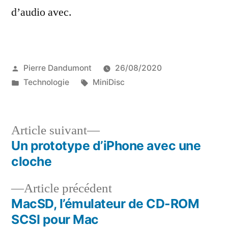
d’audio avec.
Publié
Pierre Dandumont
26/08/2020
par
Publié
Étiquettes :
Technologie
MiniDisc
dans
Article
Article suivant
suivant :
Un prototype d’iPhone avec une
Navigation
cloche
de
Article
Article précédent
l’article
précédent :
MacSD, l’émulateur de CD-ROM
SCSI pour Mac