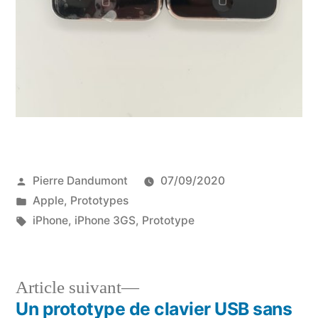
Publié
Pierre Dandumont
07/09/2020
par
Publié
Apple
,
Prototypes
dans
Étiquettes :
iPhone
,
iPhone 3GS
,
Prototype
Article
Article suivant
suivant :
Un prototype de clavier USB sans