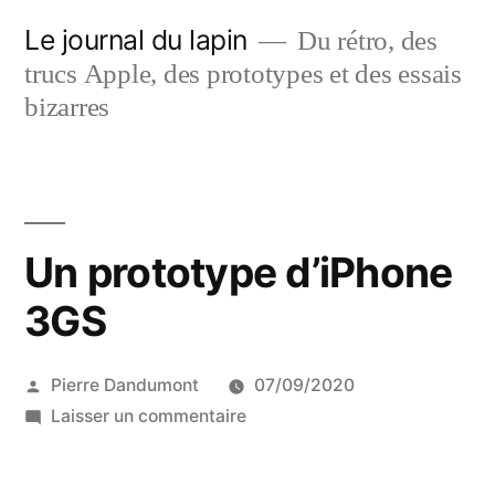
Aller
Le journal du lapin
Du rétro, des
au
trucs Apple, des prototypes et des essais
contenu
bizarres
Un prototype d’iPhone
3GS
Publié
Pierre Dandumont
07/09/2020
par
sur
Laisser un commentaire
Un
prototype