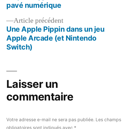
Navigation
pavé numérique
de
Article
Article précédent
l’article
précédent :
Une Apple Pippin dans un jeu
Apple Arcade (et Nintendo
Switch)
Laisser un
commentaire
Votre adresse e-mail ne sera pas publiée.
Les champs
obligatoires sont indiqués avec
*