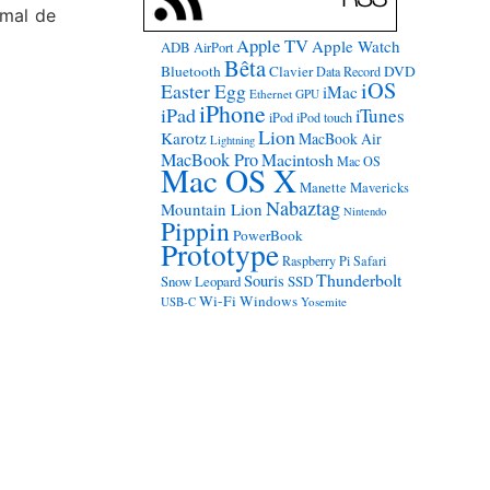
 mal de
Apple TV
Apple Watch
ADB
AirPort
Bêta
Bluetooth
Clavier
DVD
Data Record
iOS
Easter Egg
iMac
Ethernet
GPU
iPhone
iPad
iTunes
iPod
iPod touch
Lion
Karotz
MacBook Air
Lightning
MacBook Pro
Macintosh
Mac OS
Mac OS X
Manette
Mavericks
Nabaztag
Mountain Lion
Nintendo
Pippin
PowerBook
Prototype
Raspberry Pi
Safari
Thunderbolt
Souris
Snow Leopard
SSD
Wi-Fi
Windows
USB-C
Yosemite