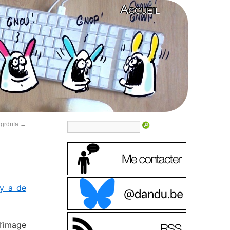
Accueil
grdrifa
→
 y a de
l’image