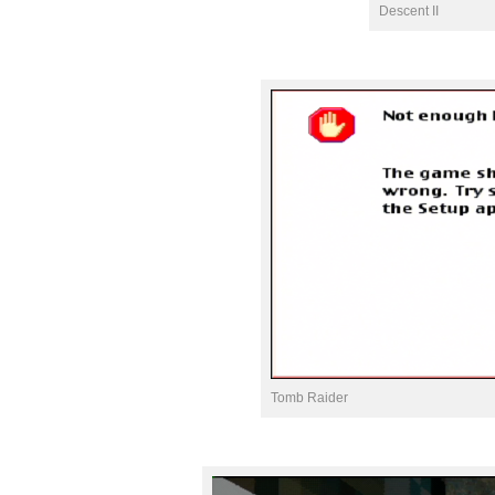
Descent II
Tomb Raider