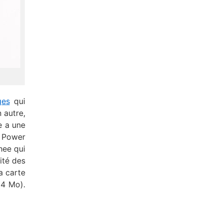
ges
qui
 autre,
e a une
n Power
hee qui
ité des
a carte
 4 Mo).